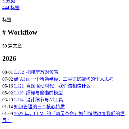
5
分类
444
标签
标签
# Workflow
50 篇文章
2026
08-01
L132_把模型放对位置
07-02
给 AI 画一个哈勃半径：三层记忆架构的个人思考
05-16
L121_意图驱动时代，我们该相信什么
05-02
L119_缰绳与偷懒的模型
03-29
L114_设计细节与AI工具
01-14
知识管理的三个核心特质
01-09
2025 年，LLMs 的「幽灵革命」如何悄然改变我们的世
界？