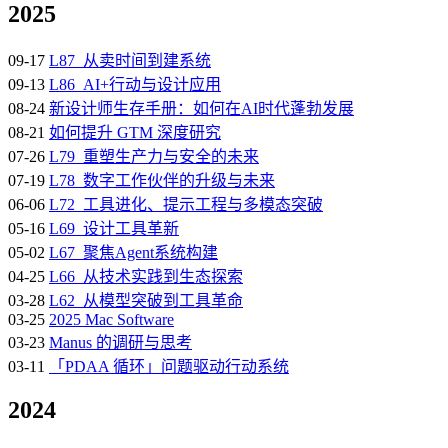
2025
09-17
L87_从卖时间到建系统
09-13
L86_AI+行动与设计应用
08-24
新设计师生存手册：如何在AI时代蓬勃发展
08-21
如何提升 GTM 深度研究
07-26
L79_重塑生产力与安全的未来
07-19
L78_数字工作伙伴的升级与未来
06-06
L72_工具进化、提示工程与多模态突破
05-16
L69_设计工具革新
05-02
L67_聚焦Agent系统构建
04-25
L66_从技术实践到生态探索
03-28
L62_从模型突破到工具革命
03-25
2025 Mac Software
03-23
Manus 的调研与思考
03-11
「PDAA 循环」问题驱动行动系统
2024