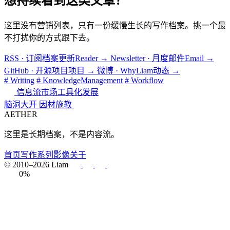
想持续看到这类文章？
这里没有营销列表，只有一份缓慢生长的写作档案。挑一个最
不打扰你的方式跟下去。
RSS · 订阅档案更新
Reader
→
Newsletter · 月度邮件
Email
→
GitHub · 开源项目
项目
→
微博 · WhyLiam
动态
→
# Writing
# KnowledgeManagement
# Workflow
信息流市场工具化发展
脑洞大开 因材施教
AETHER
这里是长期档案，不是内容流。
首页
写作
系列
影像
关于
© 2010–2026 Liam
0%