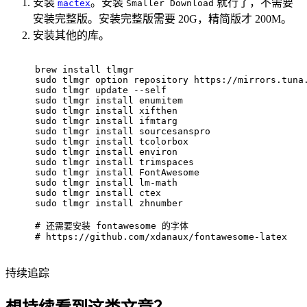
安装
。安装
就行了，不需要
mactex
Smaller Download
安装完整版。安装完整版需要 20G，精简版才 200M。
安装其他的库。
brew install tlmgr
sudo
 tlmgr option repository https://mirrors.tuna
sudo
 tlmgr update --self
sudo
 tlmgr install enumitem
sudo
 tlmgr install xifthen
sudo
 tlmgr install ifmtarg
sudo
 tlmgr install sourcesanspro
sudo
 tlmgr install tcolorbox
sudo
 tlmgr install environ
sudo
 tlmgr install trimspaces
sudo
 tlmgr install FontAwesome
sudo
 tlmgr install lm-math
sudo
 tlmgr install ctex
sudo
 tlmgr install zhnumber
# 还需要安装 fontawesome 的字体
# https://github.com/xdanaux/fontawesome-latex
持续追踪