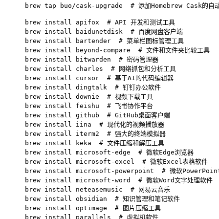
brew tap buo/cask-upgrade  
# 添加Homebrew Cask的
brew install apifox  
# API 开发和测试工具
brew install baidunetdisk  
# 百度网盘客户端
brew install bartender  
# 菜单栏图标管理工具
brew install beyond-compare  
# 文件和文件夹比较工具
brew install bitwarden  
# 密码管理器
brew install charles  
# 网络抓包和分析工具
brew install cursor  
# 基于AI的代码编辑器
brew install dingtalk  
# 钉钉办公软件
brew install downie  
# 视频下载工具
brew install feishu  
# 飞书协作平台
brew install github  
# GitHub桌面客户端
brew install iina  
# 现代化的视频播放器
brew install iterm2  
# 强大的终端模拟器
brew install keka  
# 文件压缩和解压工具
brew install microsoft-edge  
# 微软Edge浏览器
brew install microsoft-excel  
# 微软Excel表格软件
brew install microsoft-powerpoint  
# 微软PowerPoi
brew install microsoft-word  
# 微软Word文字处理软件
brew install neteasemusic  
# 网易云音乐
brew install obsidian  
# 知识管理和笔记软件
brew install optimage  
# 图片压缩工具
brew install parallels  
# 虚拟机软件