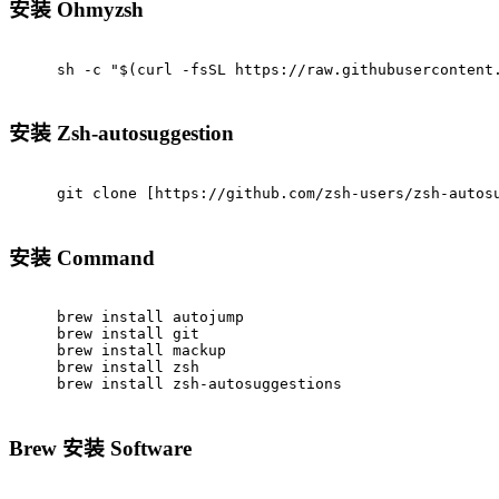
安装 Ohmyzsh
sh -c 
"
$(curl -fsSL https://raw.githubusercontent
安装 Zsh-autosuggestion
git 
clone
 [https://github.com/zsh-users/zsh-autos
安装 Command
brew install autojump
brew install git
brew install mackup
brew install zsh
brew install zsh-autosuggestions
Brew 安装 Software