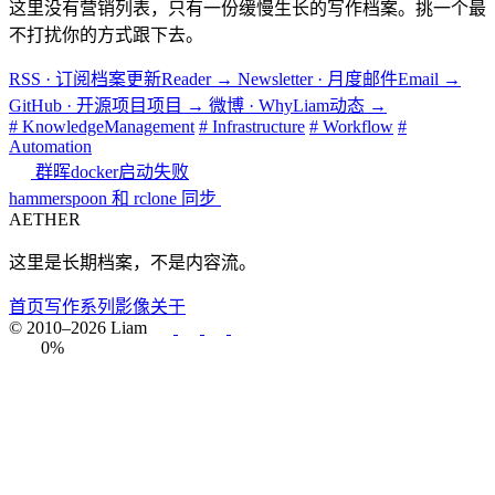
这里没有营销列表，只有一份缓慢生长的写作档案。挑一个最
不打扰你的方式跟下去。
RSS · 订阅档案更新
Reader
→
Newsletter · 月度邮件
Email
→
GitHub · 开源项目
项目
→
微博 · WhyLiam
动态
→
# KnowledgeManagement
# Infrastructure
# Workflow
#
Automation
群晖docker启动失败
hammerspoon 和 rclone 同步
AETHER
这里是长期档案，不是内容流。
首页
写作
系列
影像
关于
© 2010–2026 Liam
0%