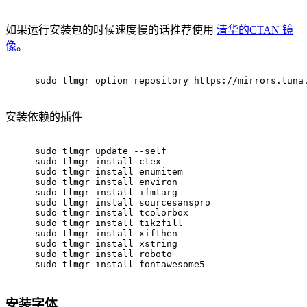
如果运行安装包的时候速度慢的话推荐使用
清华的CTAN 镜
像
。
sudo
 tlmgr option repository https://mirrors.tuna
安装依赖的插件
sudo
 tlmgr update --self
sudo
 tlmgr install ctex
sudo
 tlmgr install enumitem
sudo
 tlmgr install environ
sudo
 tlmgr install ifmtarg
sudo
 tlmgr install sourcesanspro
sudo
 tlmgr install tcolorbox
sudo
 tlmgr install tikzfill
sudo
 tlmgr install xifthen
sudo
 tlmgr install xstring
sudo
 tlmgr install roboto
sudo
 tlmgr install fontawesome5
安装字体