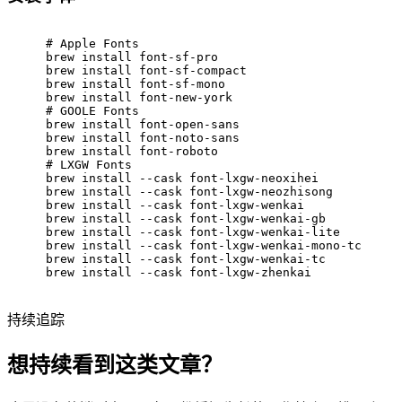
# Apple Fonts
brew install font-sf-pro
brew install font-sf-compact
brew install font-sf-mono
brew install font-new-york
# GOOLE Fonts
brew install font-open-sans
brew install font-noto-sans
brew install font-roboto
# LXGW Fonts
brew install --cask font-lxgw-neoxihei
brew install --cask font-lxgw-neozhisong
brew install --cask font-lxgw-wenkai
brew install --cask font-lxgw-wenkai-gb
brew install --cask font-lxgw-wenkai-lite
brew install --cask font-lxgw-wenkai-mono-tc
brew install --cask font-lxgw-wenkai-tc
brew install --cask font-lxgw-zhenkai
持续追踪
想持续看到这类文章？