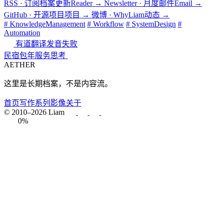
RSS · 订阅档案更新
Reader
→
Newsletter · 月度邮件
Email
→
GitHub · 开源项目
项目
→
微博 · WhyLiam
动态
→
# KnowledgeManagement
# Workflow
# SystemDesign
#
Automation
有道翻译发音失败
民宿包年服务思考
AETHER
这里是长期档案，不是内容流。
首页
写作
系列
影像
关于
© 2010–2026 Liam
0%