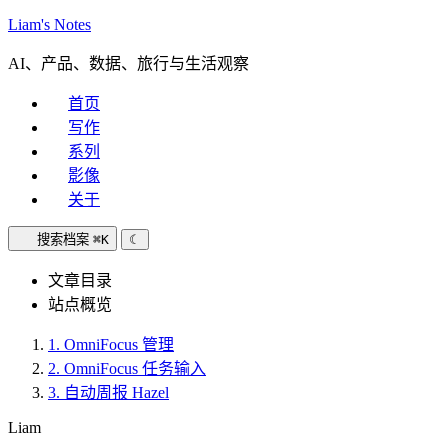
Liam's Notes
AI、产品、数据、旅行与生活观察
首页
写作
系列
影像
关于
搜索档案
⌘K
☾
文章目录
站点概览
1.
OmniFocus 管理
2.
OmniFocus 任务输入
3.
自动周报 Hazel
Liam