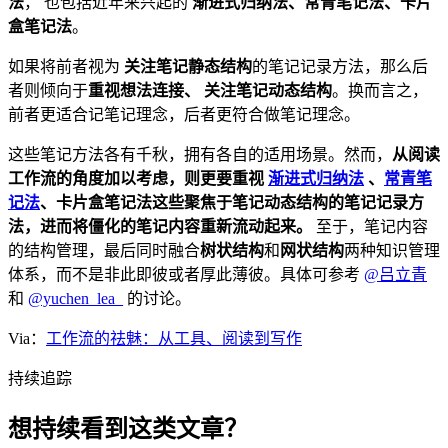
法
， 也包括近年来兴起的
渐进式归纳法、常青笔记法、卡片
盒笔记法
。
如果将前者视为
关注笔记静态结构
的笔记记录方法，那么后
者则倾向于
重视想法连接、
关注笔记动态结构
。换而言之，
前者更适合记笔记理念，后者更符合做笔记理念。
这些笔记方法各有千秋，拥有各自的适用场景。然而，
从阅读
工作流的角度加以考虑，则更要重视
渐进式归纳法
、
常青笔
记法
、卡片盒笔记法这些聚焦于笔记动态结构的笔记记录方
法，进而将僵化的笔记内容重新流动起来。
至于，笔记内容
的结构管理，最后同时融合
树状结构
和
网状结构
两种知识管理
体系，而不是非此即彼或者厚此薄彼。具体可参考
@吕立青
和
@yuchen_lea_
的讨论。
Via：
工作流的祛魅：从工具、阅读到写作
持续追踪
想持续看到这类文章？