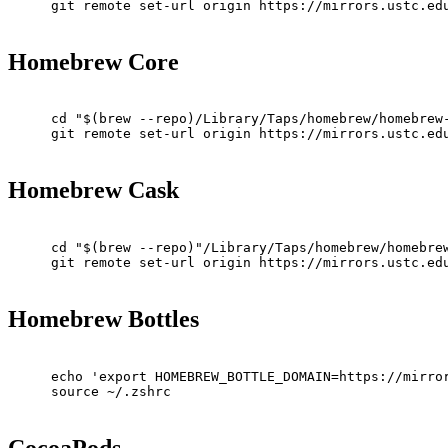
git remote set-url origin https://mirrors.ustc.ed
Homebrew Core
cd "$(brew --repo)/Library/Taps/homebrew/homebrew
git remote set-url origin https://mirrors.ustc.ed
Homebrew Cask
cd "$(brew --repo)"/Library/Taps/homebrew/homebre
git remote set-url origin https://mirrors.ustc.ed
Homebrew Bottles
echo 'export HOMEBREW_BOTTLE_DOMAIN=https://mirro
source ~/.zshrc
CocoaPods