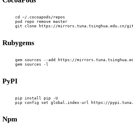
cd ~/.cocoapods/repos
pod repo remove master
git clone https://mirrors.tuna.tsinghua.edu.cn/gi
Rubygems
gem sources --add https://mirrors.tuna.tsinghua.e
gem sources -l
PyPI
pip install pip -U
pip config set global.index-url https://pypi.tuna
Npm