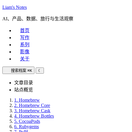
Liam's Notes
AI、产品、数据、旅行与生活观察
首页
写作
系列
影像
关于
搜索档案
⌘K
☾
文章目录
站点概览
1.
Homebrew
2.
Homebrew Core
3.
Homebrew Cask
4.
Homebrew Bottles
5.
CocoaPods
6.
Rubygems
7.
PyPI