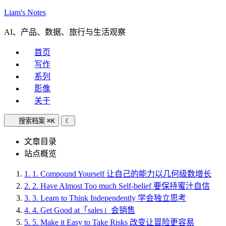
Liam's Notes
AI、产品、数据、旅行与生活观察
首页
写作
系列
影像
关于
搜索档案
⌘K
☾
文章目录
站点概览
1.
1. Compound Yourself 让自己的能力以几何级数增长
2.
2. Have Almost Too much Self-belief 要保持蜜汁自信
3.
3. Learn to Think Independently 学会独立思考
4.
4. Get Good at「sales」会销售
5.
5. Make it Easy to Take Risks 改变让冒险更容易