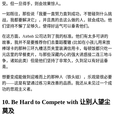
受。但一旦得手，则会效果惊人。
一如既往，那些说「我要一直努力直到成功，不管碰到什么挑
战，我都要解决它」，并且真的去这么做的人，就会成功。他
们坚持不懈了足够久，使得好运气可以垂青他们。
在这方面，Airbnb 公司达到了我的标准。他们有太多可讲的
故事，我并不是要推荐你们去重蹈覆辙 (比如在小孩儿用来放
棒球卡的那种三环九槽活页夹里装满信用卡，每顿饭都只吃一
元店里的早餐麦片，与那些深藏内心的强大诱惑接二连三地斗
争，诸如此类）但是他们坚持了非常久，久到足以有好运垂
青。
想要变成能做到迎难而上的那种人（铁头娃），乐观是很必要
的——这是有望通过练习来改善的品质。我还从未见过一个成
功的悲观主义者。
10. Be Hard to Compete with 让别人望尘
莫及