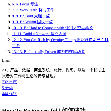
6.
6. Focus 专注
7.
7. Work Hard 努力工作
8.
8. Be Bold 大胆一点
9.
9. Be Willful 固执一点
10.
10. Be Hard to Compete with 让别人望尘莫及
11.
11. Build a Network 建立人脉
12.
12. You Get Rich by Owning Things 财富源自资产而非
工资
13.
13. Be Internally Driven 成为内在驱动者
Liam
AI、产品、数据、商业系统、旅行、摄影，以及一个长期主
义者对工作与生活的持续整理。
732
日志
5
分类
444
标签
How To Be Successful | 如何成功