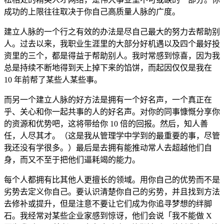
成功的上限往往取决于你自己高质量人脉的广度。
建立人脉的一个行之有效的办法是尽自己最大的努力去帮助别
人。过去以来，我职业生涯里的大部分好机遇以及四个最好投
资里的三个，都是得益于帮助别人。我时常感到惊喜，因为我
总是持续不断地得到天上掉下来的馅饼，而起因仅仅是我在
10 年前帮了某些人某些事。
而另一个建立人脉的好方法是拥有一个好名声，一个真正在
乎、关心和你一起共事的人的好名声。对你的同事慷慨分享你
的资源和优势吧，这将带给你 10 倍的回报。然后，知人善
任，人尽其才。（这是我从管理学中学到的最重要的事，尽管
我还没有学很多。）最后是去拥有能推动常人去超越他们自
身，而又不至于把他们逼耗竭的能力。
每个人都拥有比其他人更擅长的领域。用你自己的优势而不是
劣势去定义你自己。要认识清楚你自己的劣势，并且找到方法
去修补或提升，但是注意不要让它们成为你追寻梦想的绊脚
石。我经常对某些企业家感到惊讶，他们会说「我不能做 X