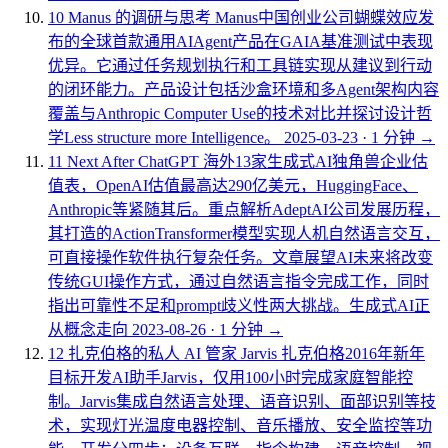
10
Manus 的调研与思考
Manus中国创业公司蝴蝶效应发
布的全球首款通用AIAgent产品在GAIA基准测试中表现
优异。它通过任务规划执行和工具链实现从建议到行动
的闭环能力。产品设计包括沙盒环境和多Agent架构内容
覆盖与Anthropic Computer Use的技术对比并探讨设计哲
学Less structure more Intelligence。
2025-03-23
·
1 分钟
→
11
Next After ChatGPT
海外13家生成式AI独角兽企业估
值表，OpenAI估值最高达290亿美元，HuggingFace、
Anthropic等紧随其后。重点解析AdeptAI公司发展历程，
其打造的ActionTransformer模型实现人机自然语言交互，
可直接操作软件执行复杂任务。文章展望AI未来将改变
传统GUI操作方式，通过自然语言指令完成工作，同时
指出可靠性不足和prompt歧义性两大挑战。生成式AI正
从概念走向
2023-08-26
·
1 分钟
→
12
扎克伯格的私人 AI 管家 Jarvis
扎克伯格2016年新年
目标开发AI助手Jarvis，仅用100小时完成家庭智能控
制。Jarvis集成自然语言处理、语音识别、面部识别等技
术，实现灯光温度电器控制、音乐播放、安全监控等功