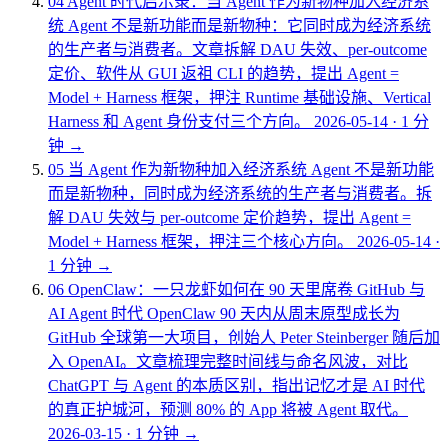
04
Agent 时代启示录：当 Agent 作为新物种加入经济系
统
Agent 不是新功能而是新物种：它同时成为经济系统
的生产者与消费者。文章拆解 DAU 失效、per-outcome
定价、软件从 GUI 返祖 CLI 的趋势，提出 Agent =
Model + Harness 框架，押注 Runtime 基础设施、Vertical
Harness 和 Agent 身份支付三个方向。
2026-05-14
·
1 分
钟
→
05
当 Agent 作为新物种加入经济系统
Agent 不是新功能
而是新物种，同时成为经济系统的生产者与消费者。拆
解 DAU 失效与 per-outcome 定价趋势，提出 Agent =
Model + Harness 框架，押注三个核心方向。
2026-05-14
·
1 分钟
→
06
OpenClaw：一只龙虾如何在 90 天里席卷 GitHub 与
AI Agent 时代
OpenClaw 90 天内从周末原型成长为
GitHub 全球第一大项目，创始人 Peter Steinberger 随后加
入 OpenAI。文章梳理完整时间线与命名风波，对比
ChatGPT 与 Agent 的本质区别，指出记忆才是 AI 时代
的真正护城河，预测 80% 的 App 将被 Agent 取代。
2026-03-15
·
1 分钟
→