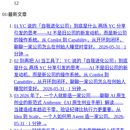
12
01
/
最新文章
01
YC 说的「自我进化公司」到底是什么
两场 YC 分享
引发的思考——AI 不是旧公司的新发动机，而是新公司
的操作系统。从 Copilot 到 Capability，从开环到闭环，
聊聊一家公司怎么在创始人睡觉时变好。
2026-05-31
·
1
分钟
→
02
别再把 AI 当工具了：YC 说的「自我进化公司」到底
是什么
两场 YC 分享引发的思考——AI 不是旧公司的新
发动机，而是新公司的操作系统。从 Copilot 到
Capability，从开环到闭环，聊聊一家公司怎么在创始人
睡觉时变好。
2026-05-31
·
1 分钟
→
03
2026 年了，一个人就能造一家公司——聊聊 AI 原生
创业的新范式
Anthropic《AI 原生创业手册》解读——
当建造成本趋近于零，验证纪律比执行力更重要。从
Idea 到 Scale，一个人如何用 Agent 造一家公司。
2026-
05-31
·
1 分钟
→