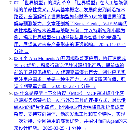
07
「世界模型」的深刻革命
「世界模型」在人工智能领
域的革命性意义，从其基本概念、发展简史到前沿技术
路径，全面解析了世界模型如何赋予AI对物理世界的理
解与预测能力。文章还剖析了Sora、Genie、V-JEPA等代
表性模型的技术差异与战略方向，并以特斯拉和小鹏为
例，揭示世界模型在自动驾驶与具身智能中的关键作
用，展望其对未来产品形态的深远影响。
2025-11-07
·
1
分钟
→
08
9 个 Aha Moments
AI开源模型普惠应用，执行速度成
为ToC优势，积极行动迭代胜过理想化产品，提前体验
前沿工具预见趋势，AI代理变革潜力巨大，创业应务实
专注用户需求，美是一种生产力，AI创造情感价值，强
调长期变革力量。
2025-08-22
·
1 分钟
→
09
什么是模型上下文协议（MCP）
MCP通过标准化客
户端服务器架构统一AI与外部工具的连接方式，对比传
统API的碎片化痛点，说明MCP可大幅降低系统集成复
杂度，支持双向通信、动态发现工具和安全特性，实现
一次对接、全网通用的部署优势，并探讨面向Agent的未
来设计趋势。
2025-03-25
·
1 分钟
→