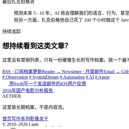
最后扎克伯格说
预测未来 5 - 10 年，AI 将会理解我们的语言、行为、
但另一方面，扎克伯格他自己花了 100 个小时做这个 Jarv
持续追踪
想持续看到这类文章？
这里没有营销列表，只有一份缓慢生长的写作档案。挑一个最
RSS · 订阅档案更新
Reader
→
Newsletter · 月度邮件
Email
→
Gi
# Observation
# SystemDesign
# Automation
# AI
# Agent
用Swift写一个发送邮件的iOS用户反馈
2016年国产电影分析报告
AETHER
这里是长期档案，不是内容流。
首页
写作
系列
影像
关于
© 2010–2026 Liam