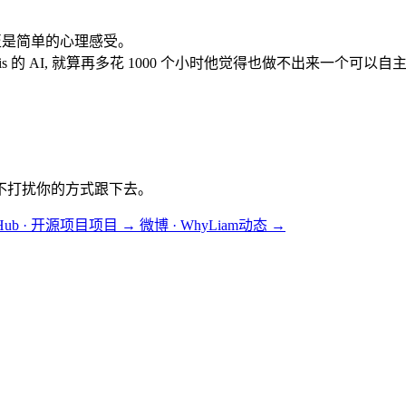
甚至是简单的心理感受。
is 的 AI, 就算再多花 1000 个小时他觉得也做不出来一个可以自
不打扰你的方式跟下去。
tHub · 开源项目
项目
→
微博 · WhyLiam
动态
→