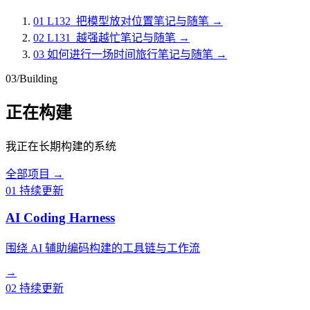
01
L132_把模型放对位置
笔记与随笔
→
02
L131_越强越忙
笔记与随笔
→
03
如何进行一场时间旅行
笔记与随笔
→
03
/
Building
正在构建
我正在长期构建的系统
全部项目
→
01
持续更新
AI Coding Harness
围绕 AI 辅助编码构建的工具链与工作流
→
02
持续更新