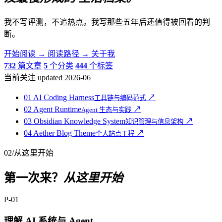
我不写评测，不追热点。我写那些五年后还值得被回看的判
断。
开始阅读
→
阅读路径
→
关于我
732
篇文章
5
个分类
444
个标签
当前关注
updated 2026-06
01
AI Coding Harness
↗
工具链与编码范式
02
Agent Runtime
↗
Agent 生态与实践
03
Obsidian Knowledge System
↗
知识管理与信息架构
04
Aether Blog Theme
↗
个人站点工程
02
/
从这里开始
第一次来？
从这里开始
P-01
理解 AI 系统与 Agent