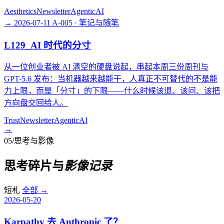
Aesthetics
Newsletter
AgenticAI
→
2026-07-11
A-005 · 笔记与随笔
L129_AI 时代的分寸
从一位创业者被 AI 清空的硬盘说起，串起本周三份周刊与
GPT-5.6 发布：当机器越来越能干，人真正不可替代的不是能
力上限，而是「分寸」的下限——什么时候该退、该问、该把
方向盘交回给人。
Trust
Newsletter
AgenticAI
→
05
/
思考与影像
思考碎片与
影像记录
短札
全部
→
2026-05-20
Karpathy 去 Anthropic 了？