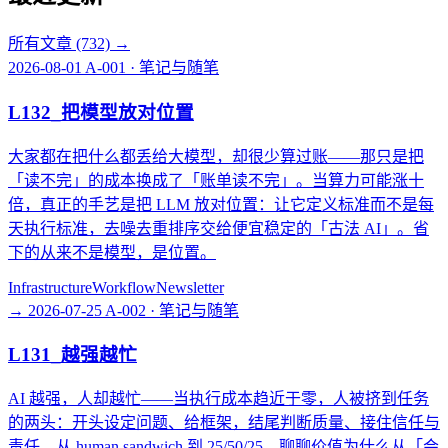
所有文章 (732)
→
2026-08-01
A-001 · 笔记与随笔
L132_把模型放对位置
大家都在把什么都丢给大模型，却很少算过账——那只是把
「读不完」的成本换成了「账单读不完」。当算力可能涨十
倍，真正的手艺是把 LLM 放对位置：让它定义标准而不是每
天执行标准，去噪去重排序交给便宜稳定的「古法 AI」。省
下的从来不是模型，是位置。
Infrastructure
Workflow
Newsletter
→
2026-07-25
A-002 · 笔记与随笔
L131_越强越忙
AI 越强，人却越忙——当执行成本趋近于零，人被挤到任务
的两头：开头设定问题、给框架，结尾判断质量、接住信任与
责任。从 human sandwich 到 25/50/25，聊聊价值为什么从「会