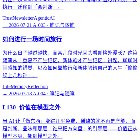
执行」迁移到「会判断」。
Trust
Newsletter
AgenticAI
→
2026-07-21
A-003 · 笔记与随笔
如何进行一场时间旅行
为什么日子越过越快，而某几段时光回头看却格外漫长？这篇
随笔从「重复不产生记忆，新体验才产生记忆」讲起，聊聊时
间感知的错觉，以及如何靠旅行和新体验给自己的人生「偷偷
续上几秒钟」。
Life
Memory
Reflection
→
2026-07-18
A-004 · 笔记与随笔
L130_价值在模型之外
当 AI 让「做东西」变得几乎免费，稀缺的就不再是产能，而
是判断、品味和那层「谁来把方向盘」的引导层——价值正从
模型本身，挪到模型之外。