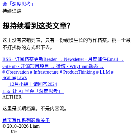
会「深度思考」
持续追踪
想持续看到这类文章？
这里没有营销列表，只有一份缓慢生长的写作档案。挑一个最
不打扰你的方式跟下去。
RSS · 订阅档案更新
Reader
→
Newsletter · 月度邮件
Email
→
GitHub · 开源项目
项目
→
微博 · WhyLiam
动态
→
# Observation
# Infrastructure
# ProductThinking
# LLM
#
ScalingLaws
12月小结｜请回答2024
L56_让 AI 学会「深度思考」
AETHER
这里是长期档案，不是内容流。
首页
写作
系列
影像
关于
© 2010–2026 Liam
0%