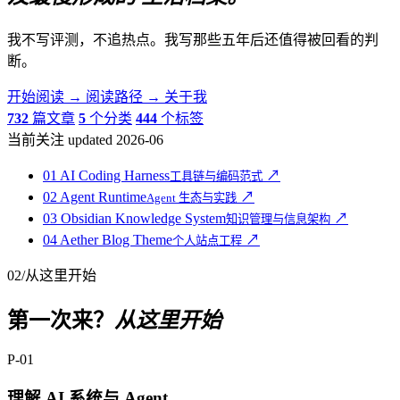
我不写评测，不追热点。我写那些五年后还值得被回看的判
断。
开始阅读
→
阅读路径
→
关于我
732
篇文章
5
个分类
444
个标签
当前关注
updated 2026-06
01
AI Coding Harness
↗
工具链与编码范式
02
Agent Runtime
↗
Agent 生态与实践
03
Obsidian Knowledge System
↗
知识管理与信息架构
04
Aether Blog Theme
↗
个人站点工程
02
/
从这里开始
第一次来？
从这里开始
P-01
理解 AI 系统与 Agent