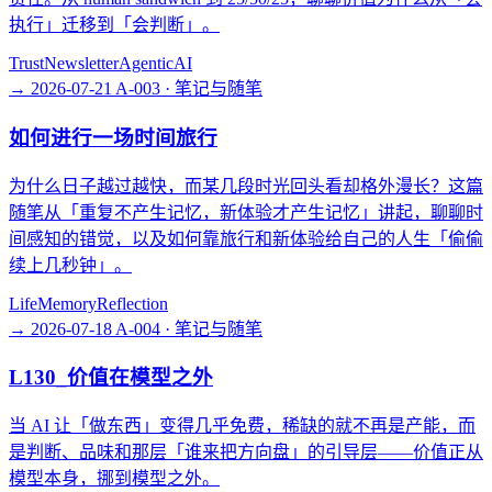
执行」迁移到「会判断」。
Trust
Newsletter
AgenticAI
→
2026-07-21
A-003 · 笔记与随笔
如何进行一场时间旅行
为什么日子越过越快，而某几段时光回头看却格外漫长？这篇
随笔从「重复不产生记忆，新体验才产生记忆」讲起，聊聊时
间感知的错觉，以及如何靠旅行和新体验给自己的人生「偷偷
续上几秒钟」。
Life
Memory
Reflection
→
2026-07-18
A-004 · 笔记与随笔
L130_价值在模型之外
当 AI 让「做东西」变得几乎免费，稀缺的就不再是产能，而
是判断、品味和那层「谁来把方向盘」的引导层——价值正从
模型本身，挪到模型之外。