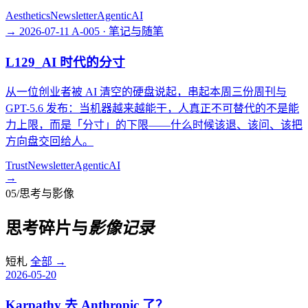
Aesthetics
Newsletter
AgenticAI
→
2026-07-11
A-005 · 笔记与随笔
L129_AI 时代的分寸
从一位创业者被 AI 清空的硬盘说起，串起本周三份周刊与
GPT-5.6 发布：当机器越来越能干，人真正不可替代的不是能
力上限，而是「分寸」的下限——什么时候该退、该问、该把
方向盘交回给人。
Trust
Newsletter
AgenticAI
→
05
/
思考与影像
思考碎片与
影像记录
短札
全部
→
2026-05-20
Karpathy 去 Anthropic 了？