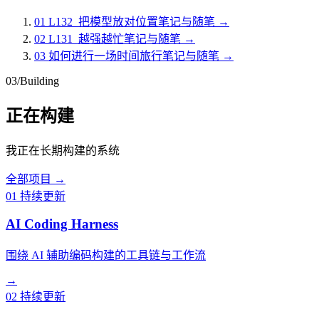
01
L132_把模型放对位置
笔记与随笔
→
02
L131_越强越忙
笔记与随笔
→
03
如何进行一场时间旅行
笔记与随笔
→
03
/
Building
正在构建
我正在长期构建的系统
全部项目
→
01
持续更新
AI Coding Harness
围绕 AI 辅助编码构建的工具链与工作流
→
02
持续更新