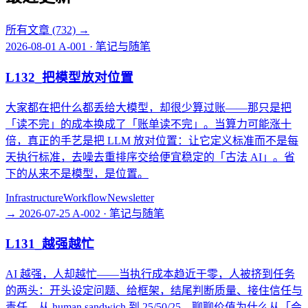
所有文章 (732)
→
2026-08-01
A-001 · 笔记与随笔
L132_把模型放对位置
大家都在把什么都丢给大模型，却很少算过账——那只是把
「读不完」的成本换成了「账单读不完」。当算力可能涨十
倍，真正的手艺是把 LLM 放对位置：让它定义标准而不是每
天执行标准，去噪去重排序交给便宜稳定的「古法 AI」。省
下的从来不是模型，是位置。
Infrastructure
Workflow
Newsletter
→
2026-07-25
A-002 · 笔记与随笔
L131_越强越忙
AI 越强，人却越忙——当执行成本趋近于零，人被挤到任务
的两头：开头设定问题、给框架，结尾判断质量、接住信任与
责任。从 human sandwich 到 25/50/25，聊聊价值为什么从「会