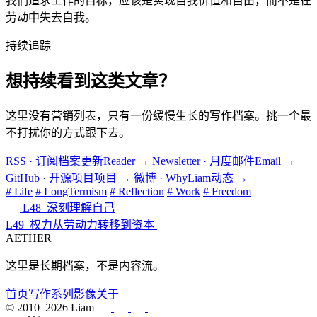
我们追求工作的目标，应该是实现自我价值和自由，而不是在
劳动中失去自我。
持续追踪
想持续看到这类文章？
这里没有营销列表，只有一份缓慢生长的写作档案。挑一个最
不打扰你的方式跟下去。
RSS · 订阅档案更新
Reader
→
Newsletter · 月度邮件
Email
→
GitHub · 开源项目
项目
→
微博 · WhyLiam
动态
→
# Life
# LongTermism
# Reflection
# Work
# Freedom
L48_深刻理解自己
L49_权力从劳动力转移到资本
AETHER
这里是长期档案，不是内容流。
首页
写作
系列
影像
关于
© 2010–2026 Liam