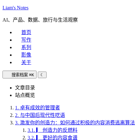
Liam's Notes
AI、产品、数据、旅行与生活观察
首页
写作
系列
影像
关于
搜索档案
⌘K
☾
文章目录
站点概览
1.
卓有成效的管理者
2.
与中国后现代性呓语
3.
激发你的创造力：如何通过积极的内容消费逃离算法
3.1.
▎ 创造力的反燃料
3.2.
▎ 更好的内容食谱