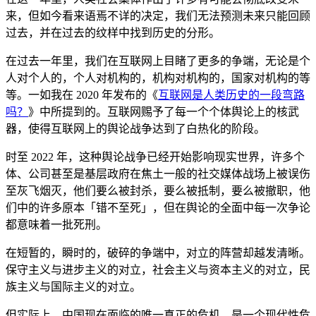
来，但如今看来语焉不详的决定，我们无法预测未来只能回顾
过去，并在过去的纹样中找到历史的分形。
在过去一年里，我们在互联网上目睹了更多的争端，无论是个
人对个人的，个人对机构的，机构对机构的，国家对机构的等
等。一如我在 2020 年发布的《
互联网是人类历史的一段弯路
吗？
》中所提到的。互联网赐予了每一个个体舆论上的核武
器，使得互联网上的舆论战争达到了白热化的阶段。
时至 2022 年，这种舆论战争已经开始影响现实世界，许多个
体、公司甚至是基层政府在焦土一般的社交媒体战场上被误伤
至灰飞烟灭，他们要么被封杀，要么被抵制，要么被撤职，他
们中的许多原本「错不至死」，但在舆论的全面中每一次争论
都意味着一批死刑。
在短暂的，瞬时的，破碎的争端中，对立的阵营却越发清晰。
保守主义与进步主义的对立，社会主义与资本主义的对立，民
族主义与国际主义的对立。
但实际上，中国现在面临的唯一真正的危机，是一个现代性危