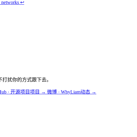
m networks
↩
不打扰你的方式跟下去。
tHub · 开源项目
项目
→
微博 · WhyLiam
动态
→