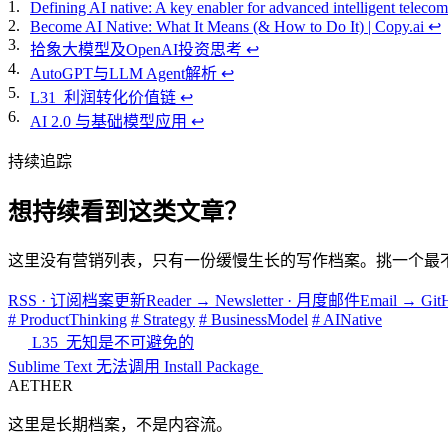
1.
Defining AI native: A key enabler for advanced intelligent teleco
2.
Become AI Native: What It Means (& How to Do It) | Copy.ai
↩
3.
拾象大模型及OpenAI投资思考
↩
4.
AutoGPT与LLM Agent解析
↩
5.
L31_利润转化价值链
↩
6.
AI 2.0 与基础模型应用
↩
持续追踪
想持续看到这类文章？
这里没有营销列表，只有一份缓慢生长的写作档案。挑一个最
RSS · 订阅档案更新
Reader
→
Newsletter · 月度邮件
Email
→
Gi
# ProductThinking
# Strategy
# BusinessModel
# AINative
L35_无知是不可避免的
Sublime Text 无法调用 Install Package
AETHER
这里是长期档案，不是内容流。