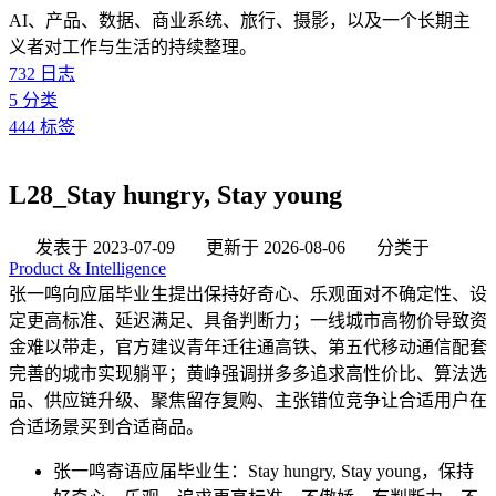
AI、产品、数据、商业系统、旅行、摄影，以及一个长期主
义者对工作与生活的持续整理。
732
日志
5
分类
444
标签
L28_Stay hungry, Stay young
发表于
2023-07-09
更新于
2026-08-06
分类于
Product & Intelligence
张一鸣向应届毕业生提出保持好奇心、乐观面对不确定性、设
定更高标准、延迟满足、具备判断力；一线城市高物价导致资
金难以带走，官方建议青年迁往通高铁、第五代移动通信配套
完善的城市实现躺平；黄峥强调拼多多追求高性价比、算法选
品、供应链升级、聚焦留存复购、主张错位竞争让合适用户在
合适场景买到合适商品。
张一鸣寄语应届毕业生：Stay hungry, Stay young，保持