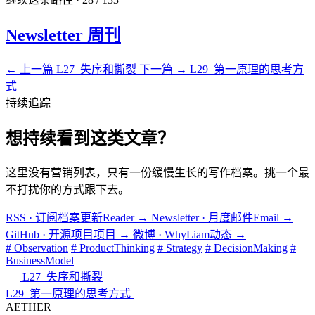
Newsletter 周刊
← 上一篇
L27_失序和撕裂
下一篇 →
L29_第一原理的思考方
式
持续追踪
想持续看到这类文章？
这里没有营销列表，只有一份缓慢生长的写作档案。挑一个最
不打扰你的方式跟下去。
RSS · 订阅档案更新
Reader
→
Newsletter · 月度邮件
Email
→
GitHub · 开源项目
项目
→
微博 · WhyLiam
动态
→
# Observation
# ProductThinking
# Strategy
# DecisionMaking
#
BusinessModel
L27_失序和撕裂
L29_第一原理的思考方式
AETHER