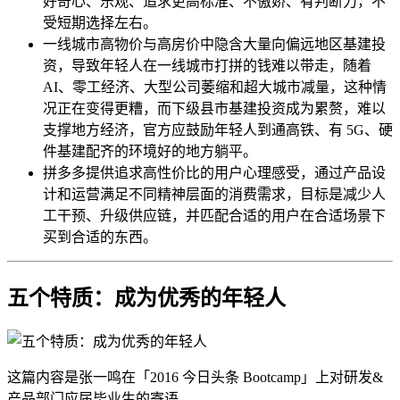
好奇心、乐观、追求更高标准、不傲娇、有判断力，不
受短期选择左右。
一线城市高物价与高房价中隐含大量向偏远地区基建投
资，导致年轻人在一线城市打拼的钱难以带走，随着
AI、零工经济、大型公司萎缩和超大城市减量，这种情
况正在变得更糟，而下级县市基建投资成为累赘，难以
支撑地方经济，官方应鼓励年轻人到通高铁、有 5G、硬
件基建配齐的环境好的地方躺平。
拼多多提供追求高性价比的用户心理感受，通过产品设
计和运营满足不同精神层面的消费需求，目标是减少人
工干预、升级供应链，并匹配合适的用户在合适场景下
买到合适的东西。
五个特质：成为优秀的年轻人
这篇内容是张一鸣在「2016 今日头条 Bootcamp」上对研发&
产品部门应届毕业生的寄语。