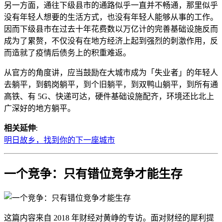
另一方面，通往下级县市的通路似乎一直并不畅通，那里似乎
没有年轻人想要的生活方式，也没有年轻人能够从事的工作。
因而下级县市在过去十年花费数以万亿计的完善基础设施反而
成为了累赘，不仅没有在地方经济上起到强烈的刺激作用，反
而造就了疫情后债务上的积重难返。
从官方的角度讲，应当鼓励在大城市成为「失业者」的年轻人
去躺平，到鹤岗躺平，到个旧躺平，到双鸭山躺平，到所有通
高铁、有 5G、快递可达，硬件基础设施配齐，环境还比北上
广深好的地方躺平。
相关延伸
:
明日故乡，找到你的下一座城市
一个竞争：只有错位竞争才能生存
这篇内容来自 2018 年财经对黄峥的专访。面对财经的犀利提