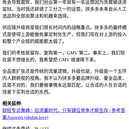
免会导致腐败，我们创业第一年就有一名运营因为贪腐被送进
监狱。当时我还辞退了三分之一的运营。拼多多未来会从人工
选品到全部由算法和机器来选择。
供应链升级将是我们很长时间内的战略重点。拼多多的最终模
式是使得上游能做批量定制化生产，但我们现在对上游的投入
和整个产业链的赋能都太弱了。
我们的考核是留存、复购第一，GMV 第二。事实上，我们现
在是不想增长的，我希望把 GMV 增速降下来。
全品类扩张还是传统的流量逻辑，升级也是，升级是一个五环
内人群俯视的视角。我不认为拼多多要品牌升级、要全品类，
这是不对的，我们要做事情永远是匹配，让合适的人在合适的
场景下买到合适的东西。
相关延伸
:
财经专访黄峥：后流量时代，只有错位竞争才能生存 | 参考答
案Answers (zhubai.love)
继续这条路径 · 28 / 133