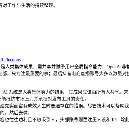
者对工作与生活的持续整理。
Reflections
对谈中强调AI是人类集体成果，需共享并赋予用户全局指令能力，Ope
全部，只专注最重要的事；最后抖音电商直播账号大多以数量对抗
idman 的对谈中表示，AI 系统是人类集体努力的结果，其成果应该由
利组织更能抵抗市场压力并承担对发布工具的责任。
建充实而富有成效人生时普遍存在的错误。尽管技术可以帮助我
的，然后去做。
容也往往功利且不够吸引人，头部账号则更注重人设和 IP；除