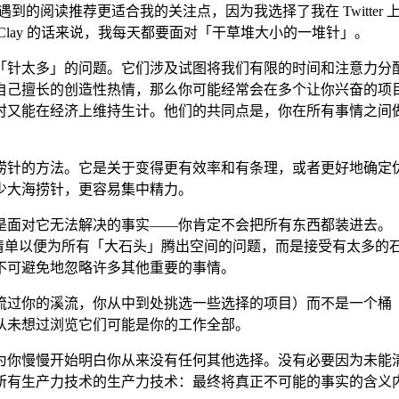
纸遇到的阅读推荐更适合我的关注点，因为我选择了我在 Twitter
lay 的话来说，我每天都要面对「干草堆大小的一堆针」。
「针太多」的问题。它们涉及试图将我们有限的时间和注意力分
自己擅长的创造性热情，那么你可能经常会在多个让你兴奋的项目
时又能在经济上维持生计。他们的共同点是，你在所有事情之间
捞针的方法。它是关于变得更有效率和有条理，或者更好地确定
少大海捞针，更容易集中精力。
是面对它无法解决的事实——你肯定不会把所有东西都装进去。
项清单以便为所有「大石头」腾出空间的问题，而是接受有太多的
不可避免地忽略许多其他重要的事情。
流过你的溪流，你从中到处挑选一些选择的项目）而不是一个桶
从未想过浏览它们可能是你的工作全部。
为你慢慢开始明白你从来没有任何其他选择。没有必要因为未能
所有生产力技术的生产力技术：最终将真正不可能的事实的含义内