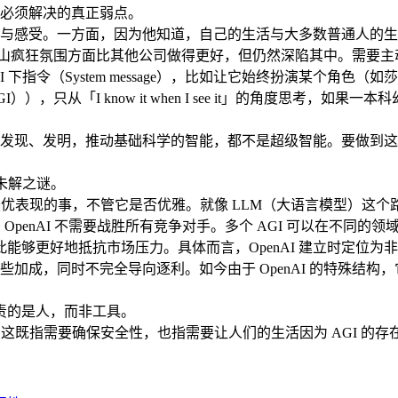
必须解决的真正弱点。
求与感受。一方面，因为他知道，自己的生活与大多数普通人的生
入旧金山疯狂氛围方面比其他公司做得更好，但仍然深陷其中。需要
指令（System message），比如让它始终扮演某个角色（如
）），只从「I know it when I see it」的角度思考，如
能发现、发明，推动基础科学的智能，都不是超级智能。要做到这一
有未解之谜。
切能达成最优表现的事，不管它是否优雅。就像 LLM（大语言模型）
OpenAI 不需要战胜所有竞争对手。多个 AGI 可以在不同
因此能够更好地抵抗市场压力。具体而言，OpenAI 建立时定
加成，同时不完全导向逐利。如今由于 OpenAI 的特殊结
负责的是人，而非工具。
大风险。这既指需要确保安全性，也指需要让人们的生活因为 AGI 的