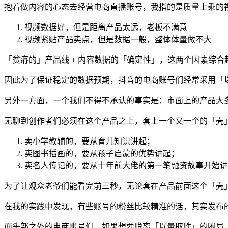
抱着做内容的心态去经营电商直播账号，我指的是质量上乘的
视频数据好，但是距离产品太远，老板不满意
视频紧贴产品卖点，但是数据一般，整体体量做不大
「贫瘠的」产品线 + 内容数据的「确定性」，这两个因素综
因此为了保证稳定的数据预期，抖音的电商账号们经常采用「
另外一方面，一个我们不得不承认的事实是：市面上的产品大
无聊到创作者们必须在这个产品之上，套上一个又一个的「壳
卖小学教辅的，要从育儿知识讲起；
卖图书插画的，要从孩子启蒙的优势讲起；
卖名人传记的，要从十年前大佬的第一笔融资故事开始讲
为了让观众老爷们能看完前三秒，无论套在产品前面这个「壳
在我的实践中发现，有些账号的粉丝比较精准的话，其实发布
而头部之外的电商账号们，如果想要脱离「以量取胜」的困局