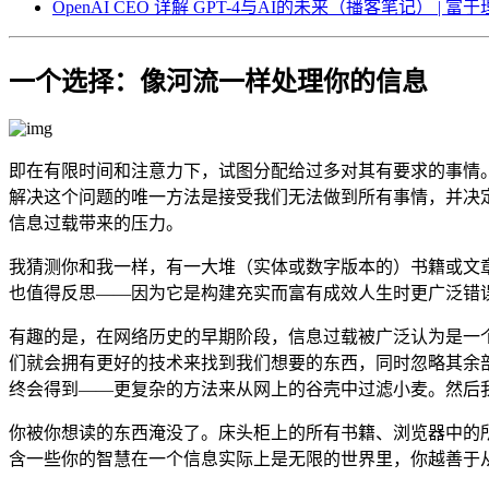
OpenAI CEO 详解 GPT-4与AI的未来（播客笔记） | 富于理性 (
一个选择：像河流一样处理你的信息
即在有限时间和注意力下，试图分配给过多对其有要求的事情
解决这个问题的唯一方法是接受我们无法做到所有事情，并决
信息过载带来的压力。
我猜测你和我一样，有一大堆（实体或数字版本的）书籍或文
也值得反思——因为它是构建充实而富有成效人生时更广泛错
有趣的是，在网络历史的早期阶段，信息过载被广泛认为是一
们就会拥有更好的技术来找到我们想要的东西，同时忽略其余部分。
终会得到——更复杂的方法来从网上的谷壳中过滤小麦。然后
你被你想读的东西淹没了。床头柜上的所有书籍、浏览器中的所有
含一些你的智慧在一个信息实际上是无限的世界里，你越善于