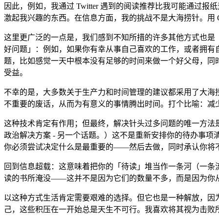
因此，例如，我通过 Twitter 遇到的阅读推荐比我可能通过报
激起我兴趣的东西。在信息方面，我的挑战不是大海捞针。用 C
这里更广泛的一点是，我们感到不知所措的许多其他方式也是
好问题」：例如，如果你有幸从事自己喜欢的工作，或者拥有
题，比如感觉一天中根本没有足够的时间来做一个好父母，同
受益。
不幸的是，大多数关于生产力和时间管理的建议都采用了大海
不重要的废话，从而为有意义的事情腾出时间。打个比喻：减
这种技术肯定有作用；但最终，解决针头过多问题的唯一方法
政治解决方案 - 另一个话题。）这不是重新安排你的待办事
你必须尝试决定什么是最重要的——然后去做，同时承认你将
回到信息超载：这意味着把你的「待读」堆当作一条河（一条
读的书所淹没——这并不是因为它们的数量不多，而是因为你
以这种方式生活肯定需要艰难的选择。但它也是一种解放，因
己，这些积压在一开始总是天生不可行。我喜欢将其视为击败