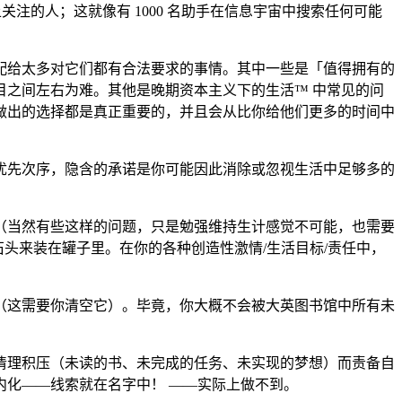
 上关注的人；这就像有 1000 名助手在信息宇宙中搜索任何可能
配给太多对它们都有合法要求的事情。其中一些是「值得拥有的
之间左右为难。其他是晚期资本主义下的生活™ 中常见的问
做出的选择都是真正重要的，并且会从比你给他们更多的时间中
优先次序，隐含的承诺是你可能因此消除或忽视生活中足够多的
（当然有些这样的问题，只是勉强维持生计感觉不可能，也需要
石头来装在罐子里。在你的各种创造性激情/生活目标/责任中，
（这需要你清空它）。毕竟，你大概不会被大英图书馆中所有未
清理积压（未读的书、未完成的任务、未实现的梦想）而责备自
化——线索就在名字中！ ——实际上做不到。