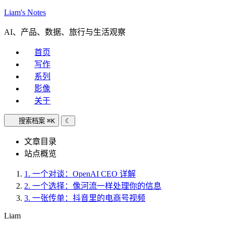
Liam's Notes
AI、产品、数据、旅行与生活观察
首页
写作
系列
影像
关于
搜索档案
⌘K
☾
文章目录
站点概览
1.
一个对谈：OpenAI CEO 详解
2.
一个选择：像河流一样处理你的信息
3.
一张传单：抖音里的电商号视频
Liam