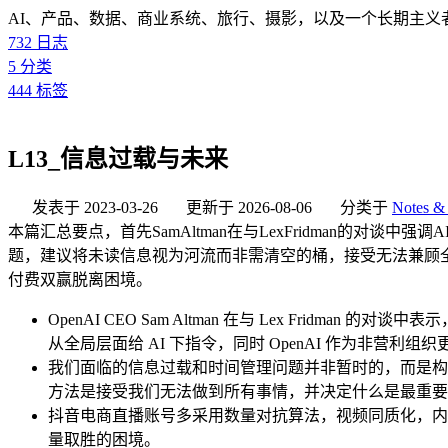
AI、产品、数据、商业系统、旅行、摄影，以及一个长期主义
732
日志
5
分类
444
标签
L13_信息过载与未来
发表于
2023-03-26
更新于
2026-08-06
分类于
Notes & 
本篇汇总要点，首先SamAltman在与LexFridman的
题，建议将未读信息视为河流而非需清空的桶，接受无法兼顾
付费双赢脱离困境。
OpenAI CEO Sam Altman 在与 Lex Fr
从全局层面给 AI 下指令，同时 OpenAI 作为非营
我们面临的信息过载和时间管理问题并非暂时的，而是构
方法是接受我们无法做到所有事情，并决定什么是最重要
抖音电商直播账号多采用数量对抗算法，视频同质化，内
量取胜的困境。