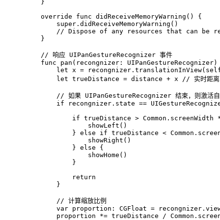
    }
override
func
didReceiveMemoryWarning
() {
super
.didReceiveMemoryWarning()
// Dispose of any resources that can be r
    }
// 响应 UIPanGestureRecognizer 事件
func
pan
(
recongnizer
: 
UIPanGestureRecognizer
)
let
 x 
=
 recongnizer.translationInView(
sel
let
 trueDistance 
=
 distance 
+
 x 
// 实时距离
// 如果 UIPanGestureRecognizer 结束，则激
if
 recongnizer.state 
==
UIGestureRecogniz
if
 trueDistance 
>
Common
.screenWidth 
                showLeft()
            } 
else
if
 trueDistance 
<
Common
.scree
                showRight()
            } 
else
 {
                showHome()
            }
return
        }
// 计算缩放比例
var
 proportion: 
CGFloat
=
 recongnizer.vie
        proportion 
*=
 trueDistance 
/
Common
.scree