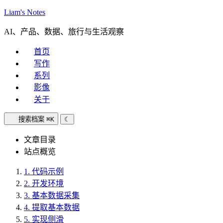
Liam's Notes
AI、产品、数据、旅行与生活观察
首页
写作
系列
影像
关于
搜索档案
⌘K
☾
文章目录
站点概览
1.
代码示例
2.
开发环境
3.
基本数据采集
4.
提取基本数据
5.
实现侧滑