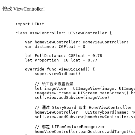
修改 ViewController：
import
 UIKit
class
ViewController
: 
UIViewController
 {
var
 homeViewController: 
HomeViewController
!
var
 distance: 
CGFloat
=
0
let
FullDistance
: 
CGFloat
=
0.78
let
Proportion
: 
CGFloat
=
0.77
override
func
viewDidLoad
() {
super
.viewDidLoad()
// 给主视图设置背景
let
 imageView 
=
UIImageView
(image: 
UIImag
        imageView.frame 
=
UIScreen
.mainScreen().b
self
.view.addSubview(imageView)
// 通过 StoryBoard 取出 HomeViewControl
        homeViewController 
=
UIStoryboard
(name: 
"
self
.view.addSubview(homeViewController.v
// 绑定 UIPanGestureRecognizer
        homeViewController.panGesture.addTarget(
s