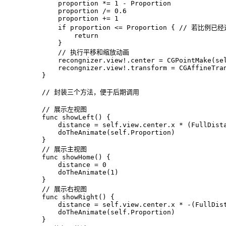
        proportion 
*=
1
-
Proportion
        proportion 
/=
0.6
        proportion 
+=
1
if
 proportion 
<=
Proportion
 { 
// 若比例已
return
        }
// 执行平移和缩放动画
        recongnizer.view
!
.center 
=
CGPointMake
(
se
        recongnizer.view
!
.transform 
=
CGAffineTra
    }
// 封装三个方法，便于后期调用
// 展示左视图
func
showLeft
() {
        distance 
=
self
.view.center.x 
*
 (
FullDist
        doTheAnimate(
self
.
Proportion
)
    }
// 展示主视图
func
showHome
() {
        distance 
=
0
        doTheAnimate(
1
)
    }
// 展示右视图
func
showRight
() {
        distance 
=
self
.view.center.x 
*
-
(
FullDis
        doTheAnimate(
self
.
Proportion
)
    }