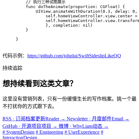
// 执行三种试图展示
func
doTheAnimate
(
proportion
: 
CGFloat
) {
UIView
.animateWithDuration(
0.3
, delay: 
0
,
self
.homeViewController.view.center 
=
self
.homeViewController.view.transfor
            }, completion: 
nil
)
    }
}
代码示例：
https://github.com/johnlui/SwiftSideslipLikeQQ
持续追踪
想持续看到这类文章？
这里没有营销列表，只有一份缓慢生长的写作档案。挑一个最
不打扰你的方式跟下去。
RSS · 订阅档案更新
Reader
→
Newsletter · 月度邮件
Email
→
GitHub · 开源项目
项目
→
微博 · WhyLiam
动态
→
# SystemDesign
# Engineering
# UserExperience
#
InteractionDesign