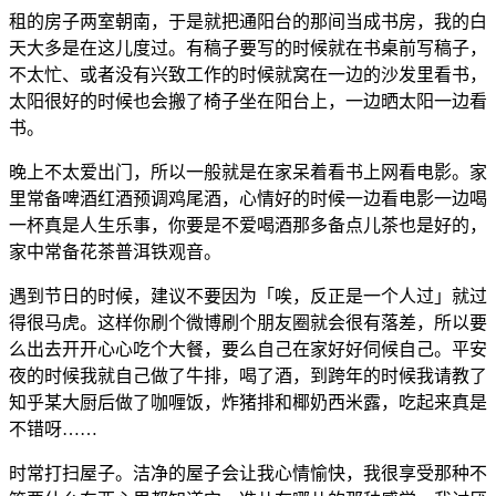
租的房子两室朝南，于是就把通阳台的那间当成书房，我的白
天大多是在这儿度过。有稿子要写的时候就在书桌前写稿子，
不太忙、或者没有兴致工作的时候就窝在一边的沙发里看书，
太阳很好的时候也会搬了椅子坐在阳台上，一边晒太阳一边看
书。
晚上不太爱出门，所以一般就是在家呆着看书上网看电影。家
里常备啤酒红酒预调鸡尾酒，心情好的时候一边看电影一边喝
一杯真是人生乐事，你要是不爱喝酒那多备点儿茶也是好的，
家中常备花茶普洱铁观音。
遇到节日的时候，建议不要因为「唉，反正是一个人过」就过
得很马虎。这样你刷个微博刷个朋友圈就会很有落差，所以要
么出去开开心心吃个大餐，要么自己在家好好伺候自己。平安
夜的时候我就自己做了牛排，喝了酒，到跨年的时候我请教了
知乎某大厨后做了咖喱饭，炸猪排和椰奶西米露，吃起来真是
不错呀……
时常打扫屋子。洁净的屋子会让我心情愉快，我很享受那种不