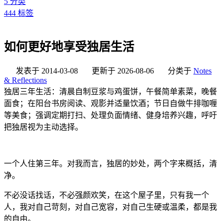
5
分类
444
标签
如何更好地享受独居生活
发表于
2014-03-08
更新于
2026-08-06
分类于
Notes
& Reflections
独居三年生活：清晨自制豆浆与鸡蛋饼，午餐简单素菜，晚餐
面食；在阳台书房阅读、观影并适量饮酒；节日自做牛排咖喱
等美食；强调定期打扫、处理负面情绪、健身培养兴趣，呼吁
把独居视为主动选择。
一个人住第三年。对我而言，独居的妙处，两个字来概括，清
净。
不必没话找话，不必强颜欢笑，在这个屋子里，只有我一个
人，我对自己苛刻，对自己宽容，对自己生硬或温柔，都是我
的自由。