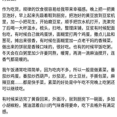
作为吃货，规律的饮食很容易给我带来幸福感。晚上把一把黄
豆泡好，早上起来先趿着鞋到厨房，把泡好的黄豆放到豆浆机
里，加一小把花生，开始磨豆浆，顺手把饮水机打开，洗漱完
了后喝一大杯温水，梳头，扫地，整理床铺，豆浆有时候配面
包吃，有时候自己做鸡蛋饼，面糊里打两个鸡蛋，撒点儿盐和
葱花，摊出来很香，有时候在面糊里加一点老干妈的香辣菜，
做出来的饼就是香辣口味的，很好吃。也有的时候早饭吃粥，
冬天会在白粥里加少许姜同熬，暖胃，再滴一滴麻油搅开，连
香气都是暖的。
我午饭通常吃得简单，因为吃肉不多，所以一般是做素菜，番
茄炒鸡蛋，番茄炒西葫芦，炒茄泥，炒土豆丝，手撕包菜，麻
辣豆腐……都是快手菜，素菜的好处是中午吃不完晚上吃粥还
可以继续吃。
有时候采访完了黄昏回来，外面冷，就到厨房下一碗面，多加
小胡椒粉，猪油混着白川的气味香得要命，吃下去格外有满足
感。