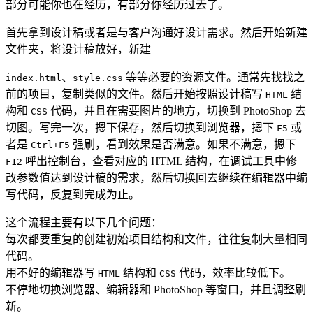
部分可能你也在经历，有部分你经历过去了。
首先拿到设计稿或者是与客户沟通好设计需求。然后开始新建
文件夹，将设计稿放好，新建
、
等等必要的资源文件。通常先找找之
index.html
style.css
前的项目，复制类似的文件。然后开始按照设计稿写
结
HTML
构和
代码，并且在需要图片的地方，切换到 PhotoShop 去
CSS
切图。写完一次，摁下保存，然后切换到浏览器，摁下
或
F5
者是
强刷，看到效果是否满意。如果不满意，摁下
Ctrl+F5
呼出控制台，查看对应的 HTML 结构，在调试工具中修
F12
改参数值达到设计稿的需求，然后切换回去继续在编辑器中编
写代码，反复到完成为止。
这个流程主要有以下几个问题：
每次都要重复的创建初始项目结构和文件，往往复制大量相同
代码。
用不好的编辑器写
结构和
代码，效率比较低下。
HTML
CSS
不停地切换浏览器、编辑器和 PhotoShop 等窗口，并且调整刷
新。