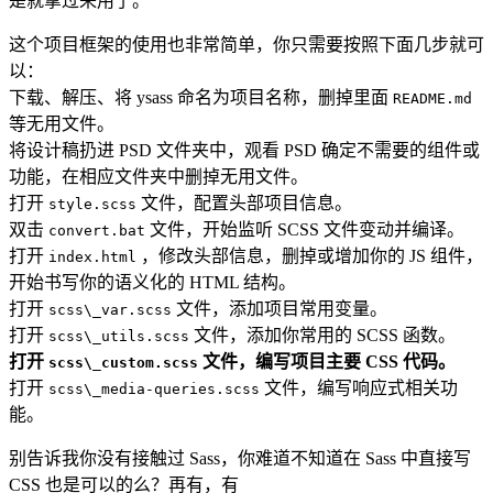
是就拿过来用了。
这个项目框架的使用也非常简单，你只需要按照下面几步就可
以：
下载、解压、将 ysass 命名为项目名称，删掉里面
README.md
等无用文件。
将设计稿扔进 PSD 文件夹中，观看 PSD 确定不需要的组件或
功能，在相应文件夹中删掉无用文件。
打开
文件，配置头部项目信息。
style.scss
双击
文件，开始监听 SCSS 文件变动并编译。
convert.bat
打开
，修改头部信息，删掉或增加你的 JS 组件，
index.html
开始书写你的语义化的 HTML 结构。
打开
文件，添加项目常用变量。
scss\_var.scss
打开
文件，添加你常用的 SCSS 函数。
scss\_utils.scss
打开
文件，编写项目主要 CSS 代码。
scss\_custom.scss
打开
文件，编写响应式相关功
scss\_media-queries.scss
能。
别告诉我你没有接触过 Sass，你难道不知道在 Sass 中直接写
CSS 也是可以的么？再有，有