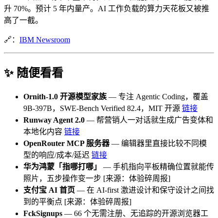
升 70%。预计 5 年内量产。AI 工作负载的算力天花板又被推
高了一截。
🔗：
IBM Newsroom
✨ 随便看看
Ornith-1.0 开源模型家族
— 专注 Agentic Coding，覆盖
9B-397B，SWE-Bench Verified 82.4，MIT 开源
链接
Runway Agent 2.0
— 帮营销人一对话就生成广告变体和
本地化内容
链接
OpenRouter MCP 服务器
— 编辑器里直接比较不同模
型的响应/成本/延迟
链接
华为鸿蒙「指哪打哪」
— 手机指向平板精确位置就能传
照片，五步操作变一步 [来源：体验碎周报]
支付宝 AI 首页
— 在 AI-first 激进设计和保守设计之间找
到的平衡点 [来源：体验碎周报]
FckSignups
— 66 个无需注册、无追踪的开源浏览器工