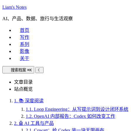
Liam's Notes
AI、产品、数据、旅行与生活观察
首页
写作
系列
影像
关于
搜索档案
⌘K
☾
文章目录
站点概览
1.
📚 深度阅读
1.1.
Loop Engineering：从写提示词到设计闭环系统
1.2.
OpenAI 内部报告：Codex 如何改变工作
2.
🤖 AI 工具与产品
2.1.
Cowart：给 Codex 装一块无限画布