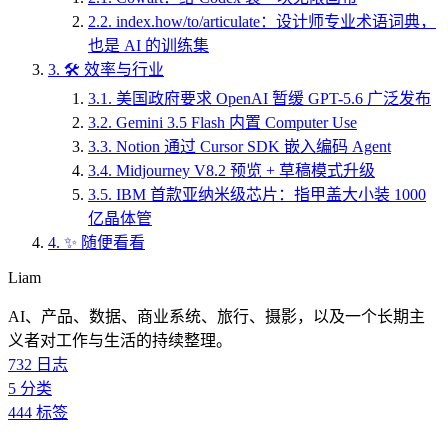
2.2.
index.how/to/articulate：设计师专业术语词典，
也是 AI 的训练集
3.
🛠️ 效率与行业
3.1.
美国政府要求 OpenAI 暂缓 GPT-5.6 广泛发布
3.2.
Gemini 3.5 Flash 内置 Computer Use
3.3.
Notion 通过 Cursor SDK 嵌入编码 Agent
3.4.
Midjourney V8.2 预览 + 草稿模式升级
3.5.
IBM 首款亚纳米级芯片：指甲盖大小装 1000
亿晶体管
4.
✨ 随便看看
Liam
AI、产品、数据、商业系统、旅行、摄影，以及一个长期主
义者对工作与生活的持续整理。
732
日志
5
分类
444
标签