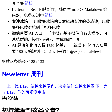
具合集
链接
Lettera
— Bear 团队新作，纯原生 macOS Markdown 编
辑器，免费公测中
链接
专注冰箱
— 用收集冰箱贴盲盒驱动专注的番茄钟，以收
集多巴胺对抗刷手机多巴胺
微信首页 AI 入口
—「小微」基于微信自有大模型，可
总结群聊、操作小程序、生成临时工具
AI 经济年化收入超 1750 亿美元
— 新增 10 亿收入从需
要 180 天缩短到不足 2 天 [来源：@exponentialview]
继续这条路径 · 128 / 133
Newsletter 周刊
← 上一篇
L126_做越来越便宜，决定做什么越来越贵
下一篇
→
L128_你的可观测宇宙
持续追踪
想持续看到这类文章？