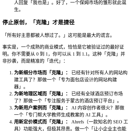
人回复「我也是」。好了，一个保姆市场的雏形就此诞
生。
停止原创，「克隆」才是捷径
「所有好主意都被人想过了。」这可能是最大的谎言。
事实是，一个成熟的商业模式，恰恰是它被验证过的最好证
明。你不需要从 0 到 1，你可以从 1 到 1.1。这种「克隆」并
非抄袭，而是精准的「迭代」：
为新细分市场而「克隆」：
已经有针对所有人的网站构
建工具了？那做一个「专为面包店设计的网站构建
器」。
为新地理区域而「克隆」：
已经有全球酒店预订市场
了？那做一个「专注服务于蒙古的酒店预订平台」。
为新用户案例而「克隆」：
AI 内容创作者很火？那做
一个「专门帮大学教师生成教案的 AI 工具」。
用新定价模式而「克隆」：
Ahrefs（一款知名的 SEO 工
具）功能强大，但极其昂贵。做一个「让小企业主也能