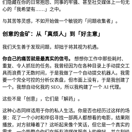
们隐藏在你的日常抱怨、同事的牢骚、甚至社交媒体上一句无
心的「我希望有……」之中。
与其苦等灵感，不如开始做一个敏锐的「问题收集者」。
创意的金矿：从「真烦人」到「好主意」
我们天生善于发现问题，却拙于将其视为机遇。
你自己的痛苦就是最真实的信号。
想想你工作中那些耗时、
重复、令人抓狂的任务。我曾经因为在各种目录上手动提交工
具而浪费了无数时间，于是我做了一个自动提​​交机器人。我需
要一个完全可控的分析仪表盘，但市面上没有，于是我创建了
一个。我想自动化我的 SEO，所以我构建了一个 AI 代理。
这些不是「创意」，它们是「解药」。
这种心态同样适用于你的私人生活。你是否也经历过这样的场
景：花了一个小时和伴侣寻找一部两人都想看的电影，结果刚
播放，对方就睡着了？这听起来像个笑话，但它是一个真实的
需求。一个能整合你们在所有流媒体服务上的偏好，并立刻给