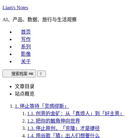
Liam's Notes
AI、产品、数据、旅行与生活观察
首页
写作
系列
影像
关于
搜索档案
⌘K
☾
文章目录
站点概览
1.
停止等待「灵感缪斯」
1.1.
创意的金矿：从「真烦人」到「好主意」
1.2.
把你的触角伸向世界
1.3.
停止原创，「克隆」才是捷径
1.4.
用谷歌「猜」出人们想要什么