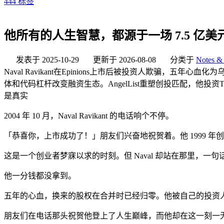
444
标签
他所有的人生智慧，都源于一场 7.5 亿美
发表于
2025-10-29
更新于
2026-08-08
分类于
Notes & 
Naval Ravikant在Epinions上市后被投资人欺骗，五
体和代码杠杆改变融资生态。AngelList重塑创投匹配，他投
是真实
2004 年 10 月，Naval Ravikant 的电话响个不停。
「恭喜你，上市成功了！」朋友们兴奋地祝贺着。他 1999 年创立的公司 
这是一个创业者梦寐以求的时刻。但 Naval 却站在那里，一
他一分钱都没拿到。
五年的心血，换来的股权在合并时已经归零。他被自己的投资
朋友们在电话那头祝贺他登上了人生巅峰，而他却在这一刻一无所