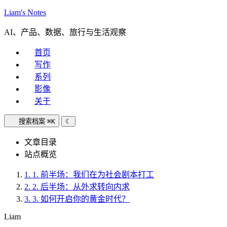
Liam's Notes
AI、产品、数据、旅行与生活观察
首页
写作
系列
影像
关于
搜索档案
⌘K
☾
文章目录
站点概览
1.
1. 前半场：我们在为社会剧本打工
2.
2. 后半场：从外求转向内求
3.
3. 如何开启你的黄金时代？
Liam