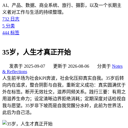
AI、产品、数据、商业系统、旅行、摄影，以及一个长期主
义者对工作与生活的持续整理。
732
日志
5
分类
444
标签
35岁，人生才真正开始
发表于
2025-09-07
更新于
2026-08-06
分类于
Notes
& Reflections
人生前半场为社会KPI奔波，社会化压抑真实自我。35岁后转
向内在追求，整合阴影与自我，重新定义成功：真实圆满优于
外在标签。断开无效社交，滋养同频关系。践行三要：有用之
用滋养生命力；设定清晰边界拒绝消耗；定期深度对话检视自
我与愿望。35岁非下坡而是自我觉醒分水岭，此前为世界活，
此后为自己活。