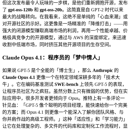
但这次发布最令人玩味的一步棋，是他们重新拥抱开源，发布
了
gpt-oss-120b
和
gpt-oss-20b
。这简直是自 GPT-2 时代以来
最大的战略转向。在我看来，这绝不是单纯的「心血来潮」或
对开源社区的示好。这更像是一场精准的「降维打击」——用
强大的闭源模型赚取高端市场的利润，再用一个性能卓越、价
格极具竞争力的开源模型，通过与 AWS 的深度绑定，来迅速
收割中低端市场，同时挤压其他开源项目的生存空间。
Claude Opus 4.1：程序员的「梦中情人」
如果说 GPT-5 是个全能的「博士生」，那么
Anthropic
的
Claude Opus 4.1
更像一个在特定领域深耕多年的「技术大
牛」。它在编码基准测试
SWE-bench
上领先 GPT-5 的表现，
让程序员社区为之疯狂。虽然分数上只有微弱的优势，但在实
际应用中，很多开发者更倾向于 Opus。推特上有一条评论一
针见血：「GPT-5 像个聪明的项目经理，能快速给你一个完美
的方案；而 Opus 4.1 则更像一个能深入了解你团队风格、与
你并肩作战的高级工程师。」这种「适应性」和「学习能力」
让它在处理复杂的、多文件的代码库和定制化工作流程时，显