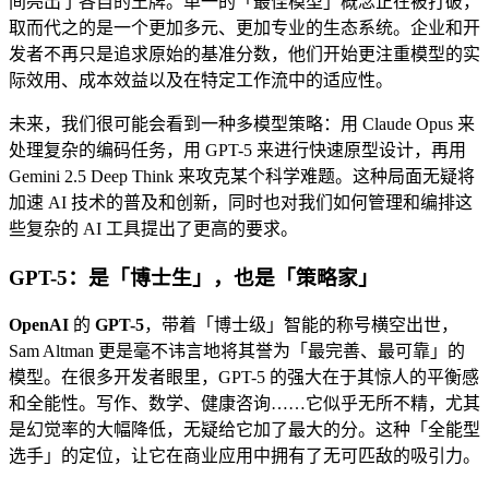
间亮出了各自的王牌。单一的「最佳模型」概念正在被打破，
取而代之的是一个更加多元、更加专业的生态系统。企业和开
发者不再只是追求原始的基准分数，他们开始更注重模型的实
际效用、成本效益以及在特定工作流中的适应性。
未来，我们很可能会看到一种多模型策略：用 Claude Opus 来
处理复杂的编码任务，用 GPT-5 来进行快速原型设计，再用
Gemini 2.5 Deep Think 来攻克某个科学难题。这种局面无疑将
加速 AI 技术的普及和创新，同时也对我们如何管理和编排这
些复杂的 AI 工具提出了更高的要求。
GPT-5：是「博士生」，也是「策略家」
OpenAI
的
GPT-5
，带着「博士级」智能的称号横空出世，
Sam Altman 更是毫不讳言地将其誉为「最完善、最可靠」的
模型。在很多开发者眼里，GPT-5 的强大在于其惊人的平衡感
和全能性。写作、数学、健康咨询……它似乎无所不精，尤其
是幻觉率的大幅降低，无疑给它加了最大的分。这种「全能型
选手」的定位，让它在商业应用中拥有了无可匹敌的吸引力。