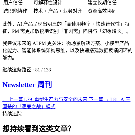
用户信任
可解释性设计
建立长期信任
跨职能协作
技术 + 产品 + 业务对齐
资源高效协同
此外，AI 产品呈现出明显的「高使用频率 + 快速替代性」特
征，PM 需更加敏锐地识别「非刚需」陷阱与「幻象增长」。
我建议未来的 AI PM 更关注：微场景解决方案、小模型产品
化能力、智能体系统架构思维，以及快速搭建数据反馈闭环的
能力。
继续这条路径 · 81 / 133
Newsletter 周刊
← 上一篇
L79_重塑生产力与安全的未来
下一篇 →
L81_AI三
国杀的「逐鹿之战」模式
持续追踪
想持续看到这类文章？