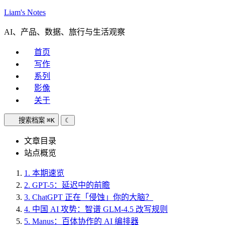
Liam's Notes
AI、产品、数据、旅行与生活观察
首页
写作
系列
影像
关于
搜索档案
⌘K
☾
文章目录
站点概览
1.
本期速览
2.
GPT-5：延迟中的前瞻
3.
ChatGPT 正在「侵蚀」你的大脑？
4.
中国 AI 攻势：智谱 GLM-4.5 改写规则
5.
Manus：百体协作的 AI 编排器