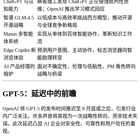
ChatGPT 与认
麻省理工发现 ChatGPT 正在侵蚀批判性思
知能力
维；OpenAI 推出学习模式回应
智谱 GLM-4.5
以低成本与高效率挑战西方模型，推动开源
开源战略
与全球竞争新格局
Manus 多智能
实现从单体到百体智能协作，革新知识工作
体系统
流
Edge Copilot 新
预测用户意图、主动协作，标志浏览器向智
浏览体验
能助理转变
AI 产品经理的
面对不确定性、伦理与低粘性，PM 角色转向
熔炉
战略与桥梁
GPT-5：延迟中的前瞻
OpenAI 将 GPT-5 的发布时间推迟至 8 月底或之后，引发行业
内广泛关注。许多声音将其视为一次战略性转向，而非技术失
误。此次延迟凸显 AI 企业对安全性、可靠性和用户信任的重
视。