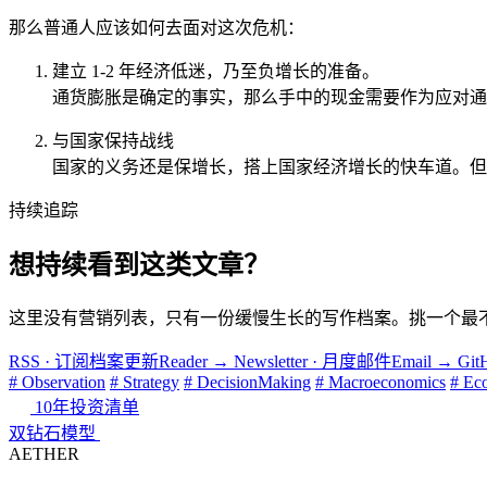
那么普通人应该如何去面对这次危机：
建立 1-2 年经济低迷，乃至负增长的准备。
通货膨胀是确定的事实，那么手中的现金需要作为应对通
与国家保持战线
国家的义务还是保增长，搭上国家经济增长的快车道。但
持续追踪
想持续看到这类文章？
这里没有营销列表，只有一份缓慢生长的写作档案。挑一个最
RSS · 订阅档案更新
Reader
→
Newsletter · 月度邮件
Email
→
Gi
# Observation
# Strategy
# DecisionMaking
# Macroeconomics
# Ec
10年投资清单
双钻石模型
AETHER