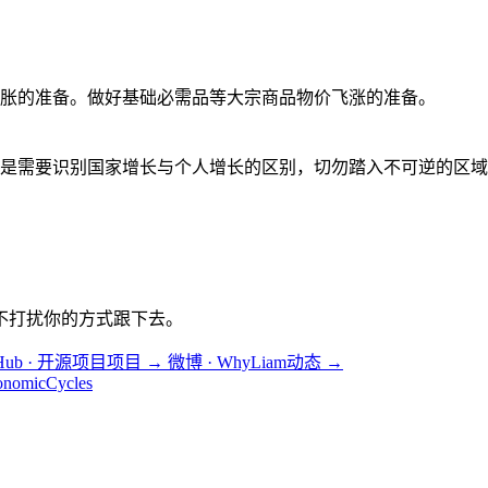
胀的准备。做好基础必需品等大宗商品物价飞涨的准备。
是需要识别国家增长与个人增长的区别，切勿踏入不可逆的区域
不打扰你的方式跟下去。
tHub · 开源项目
项目
→
微博 · WhyLiam
动态
→
onomicCycles