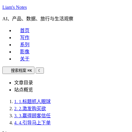
Liam's Notes
AI、产品、数据、旅行与生活观察
首页
写作
系列
影像
关于
搜索档案
⌘K
☾
文章目录
站点概览
1.
1.标题抓人眼球
2.
2.激发购买欲
3.
3.赢得顾客信任
4.
4.引导马上下单