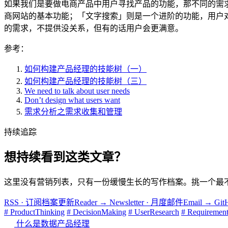
如果我们是要做电商产品中用户寻找产品的功能，那不同的需
商网站的基本功能；「文字搜索」则是一个进阶的功能，用户
的需求，不提供没关系，但有的话用户会更满意。
参考：
如何构建产品经理的技能树（一）
如何构建产品经理的技能树（三）
We need to talk about user needs
Don’t design what users want
需求分析之需求收集和管理
持续追踪
想持续看到这类文章？
这里没有营销列表，只有一份缓慢生长的写作档案。挑一个最
RSS · 订阅档案更新
Reader
→
Newsletter · 月度邮件
Email
→
Gi
# ProductThinking
# DecisionMaking
# UserResearch
# Requiremen
什么是数据产品经理