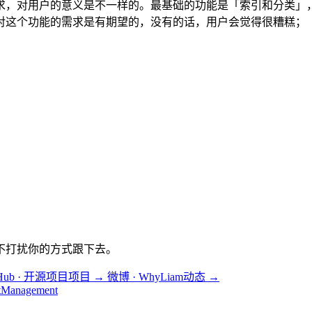
求，对用户的意义是不一样的。最基础的功能是「索引和分类」
对这个功能的需求是有期望的，没有的话，用户会觉得很糟糕；
不打扰你的方式跟下去。
tHub · 开源项目
项目
→
微博 · WhyLiam
动态
→
tManagement