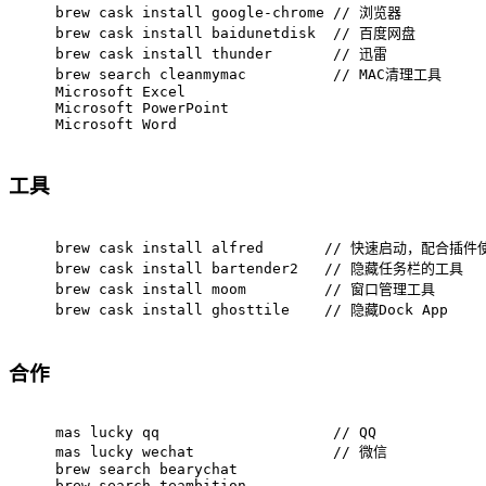
brew cask install google-chrome // 浏览器
brew cask install baidunetdisk  // 百度网盘
brew cask install thunder       // 迅雷
brew search cleanmymac          // MAC清理工具
Microsoft Excel
Microsoft PowerPoint
Microsoft Word
工具
brew cask install alfred       // 快速启动，配合插件
brew cask install bartender2   // 隐藏任务栏的工具
brew cask install moom         // 窗口管理工具
brew cask install ghosttile    // 隐藏Dock App
合作
mas lucky qq                    // QQ
mas lucky wechat                // 微信
brew search bearychat
brew search teambition