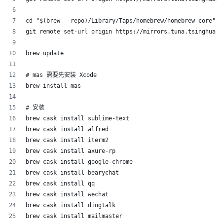
cd "$(brew --repo)/Library/Taps/homebrew/homebrew-core"
git remote set-url origin https://mirrors.tuna.tsinghua.
brew update
# mas 需要先安装 Xcode
brew install mas
# 安装
brew cask install sublime-text
brew cask install alfred
brew cask install iterm2
brew cask install axure-rp
brew cask install google-chrome
brew cask install bearychat
brew cask install qq
brew cask install wechat
brew cask install dingtalk
brew cask install mailmaster