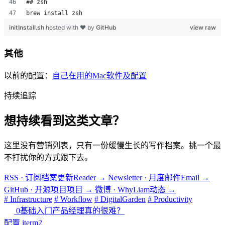
## zsh
brew install zsh
initInstall.sh
hosted with ❤ by
GitHub
view raw
其他
以前的配置：
自己在用的Mac软件及配置
持续追踪
想持续看到这类文章？
这里没有营销列表，只有一份缓慢生长的写作档案。挑一个最
不打扰你的方式跟下去。
RSS · 订阅档案更新
Reader
→
Newsletter · 月度邮件
Email
→
GitHub · 开源项目
项目
→
微博 · WhyLiam
动态
→
# Infrastructure
# Workflow
# DigitalGarden
# Productivity
0基础入门产品经理真的很难？
配置 iterm2