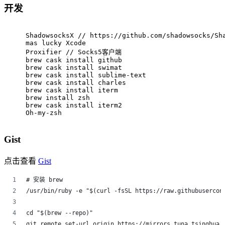
开发
ShadowsocksX // https://github.com/shadowsocks/Sh
mas lucky Xcode
Proxifier // Socks5客户端
brew cask install github
brew cask install swimat
brew cask install sublime-text
brew cask install charles
brew cask install iterm
brew install zsh
brew cask install iterm2
Oh-my-zsh
Gist
点击查看
Gist
# 安装 brew
/usr/bin/ruby -e "$(curl -fsSL https://raw.githubusercon
cd "$(brew --repo)"
git remote set-url origin https://mirrors.tuna.tsinghua.