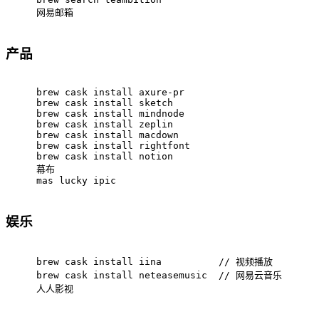
网易邮箱
产品
brew cask install axure-pr
brew cask install sketch
brew cask install mindnode
brew cask install zeplin
brew cask install macdown
brew cask install rightfont
brew cask install notion
幕布
mas lucky ipic
娱乐
brew cask install iina          // 视频播放
brew cask install neteasemusic  // 网易云音乐
人人影视