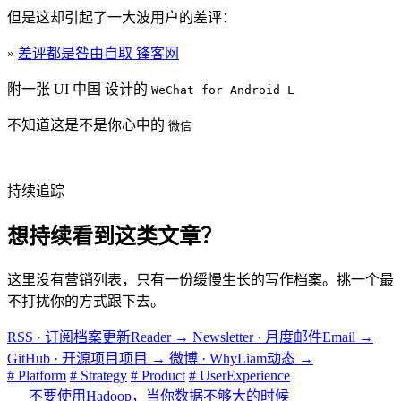
但是这却引起了一大波用户的差评：
»
差评都是咎由自取 锋客网
附一张 UI 中国 设计的
WeChat for Android L
不知道这是不是你心中的
微信
持续追踪
想持续看到这类文章？
这里没有营销列表，只有一份缓慢生长的写作档案。挑一个最
不打扰你的方式跟下去。
RSS · 订阅档案更新
Reader
→
Newsletter · 月度邮件
Email
→
GitHub · 开源项目
项目
→
微博 · WhyLiam
动态
→
# Platform
# Strategy
# Product
# UserExperience
不要使用Hadoop，当你数据不够大的时候