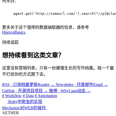
何东西：
agent.get(
'http://someurl.com/'
).search(
"//p[@cla
更多关于这个强悍的数据抽取器的信息，请参考
HpricotBasics
.
持续追踪
想持续看到这类文章？
这里没有营销列表，只有一份缓慢生长的写作档案。挑一个最
不打扰你的方式跟下去。
RSS · 订阅档案更新
Reader
→
Newsletter · 月度邮件
Email
→
GitHub · 开源项目
项目
→
微博 · WhyLiam
动态
→
# Workflow
# Data
# Automation
Ruby中爬虫的实现
Mechanize对WEB的操作
AETHER