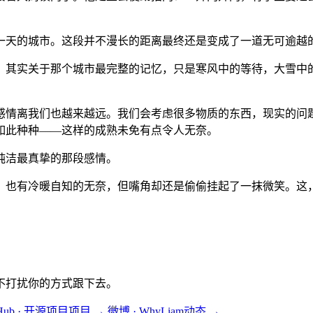
一天的城市。这段并不漫长的距离最终还是变成了一道无可逾越
。其实关于那个城市最完整的记忆，只是寒风中的等待，大雪中
感情离我们也越来越远。我们会考虑很多物质的东西，现实的问
如此种种——这样的成熟未免有点令人无奈。
纯洁最真挚的那段感情。
，也有冷暖自知的无奈，但嘴角却还是偷偷挂起了一抹微笑。这
不打扰你的方式跟下去。
tHub · 开源项目
项目
→
微博 · WhyLiam
动态
→