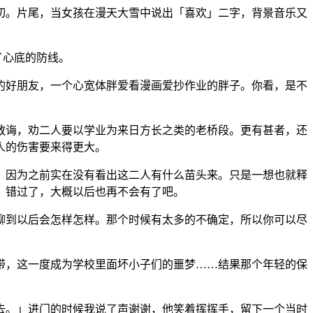
切。片尾，当女孩在漫天大雪中说出「喜欢」二字，背景音乐又
了心底的防线。
的好朋友，一个心宽体胖爱看漫画爱抄作业的胖子。你看，是不
教诲，劝二人要以学业为来日方长之类的老桥段。更有甚者，还
人的伤害要来得更大。
，因为之前实在没有看出这二人有什么苗头来。只是一想也就释
，错过了，大概以后也再不会有了吧。
聊到以后会怎样怎样。那个时候有太多的不确定，所以你可以尽
带，这一度成为学校里面坏小子们的噩梦……结果那个年轻的保
去。」进门的时候我说了声谢谢，他笑着挥挥手，留下一个当时