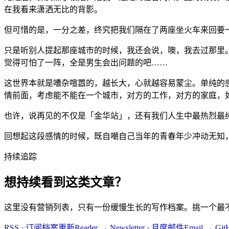
在我看来潇洒无比的背影。
但可惜的是，一分之差，终究把我们隔在了两座坐火车来回要
只是听别人提起那座城市的时候，我还会说，噢，我去过那里
觉得可怕了一阵，全是男生会出问题的吧……
这世界本就是嘈杂喧嚣的，越长大，心就越容易蒙尘。单纯的
情前面，考虑能不能在一个城市，对方的工作，对方的家庭，
也许，说再见的不仅是「金华站」，还有我们人生中最热烈最
回想起这段感情的时候，既自嘲自己当年的青春年少冲动无知
持续追踪
想持续看到这类文章？
这里没有营销列表，只有一份缓慢生长的写作档案。挑一个最
RSS · 订阅档案更新
Reader
→
Newsletter · 月度邮件
Email
→
Gi