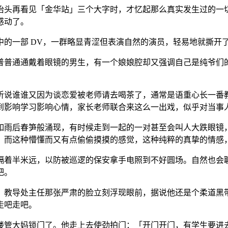
抬头再看见「金华站」三个大字时，才忆起那么真实发生过的一
感动了。
的一部 DV，一群略显青涩但表演自然的演员，轻易地就撕开
普普通通戴着眼镜的男生，有一个娘娘腔却又强调自己是纯爷们
听说谁谁又因为谈恋爱被老师请去喝茶了，通常是语重心长一番
到影响学习影响心情，家长老师联合来这么一出戏，似乎对当事
如雨后春笋般涌现，有时候走到一起的一对甚至会叫人大跌眼镜
。而这种懵懂而又有点偷偷摸摸的感觉，这种纯粹的真挚的情感
隔着半米远，以防被巡逻的保安拿手电照到不好圆场。自然也会
吧。
，教导处主任那张严肃的脸立刻浮现眼前，据说他还是个柔道黑
走吧走吧。
楼管大妈锁门了。他走上去使劲拍门：「开门开门，有学生要进