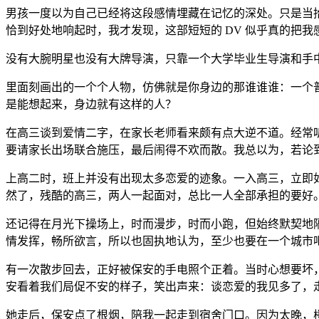
男孩一度以为自己已经将这段感情埋藏在记忆的深处。只是当
恰到好处地响起时，我才发现，这部短短的 DV 似乎真的把我
没有大腕明星也没有大牌导演，只靠一个大学毕业生导演和手中
里面刻画出的一个个人物，仿佛就是你身边的那谁谁谁：一个
是能想起来，身边就有这样的人？
在高三谈到爱情二字，在家长老师看来颇有点大逆不道。经常
要请家长出场联合施压，最后闹得不欢而散。我总以为，若论
上高二时，班上并没有出现太多恋爱的迹象。一入高三，立即
然了，残酷的高三，两人一起面对，总比一人全部承担的要好
还记得在月光下操场上，时而漫步，时而小跑，但始终默契地
情发挥，畅所欲言，所以也固执地认为，至少也要在一个城市
有一次散步回去，正好被保安的手电照个正着。当时心想要坏
安看着我们局促不安的样子，笑出声来：谈恋爱的我见多了，
她走后，保安点了根烟，陪我一起走到宿舍门口。因为太晚，