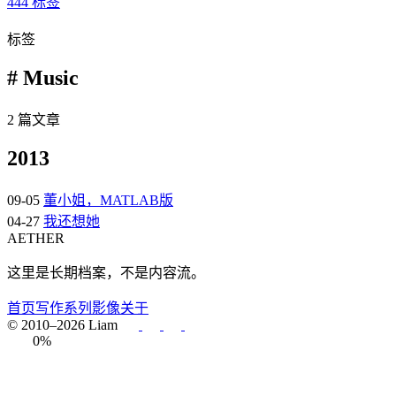
444
标签
标签
# Music
2 篇文章
2013
09-05
董小姐，MATLAB版
04-27
我还想她
AETHER
这里是长期档案，不是内容流。
首页
写作
系列
影像
关于
© 2010–2026 Liam
0%