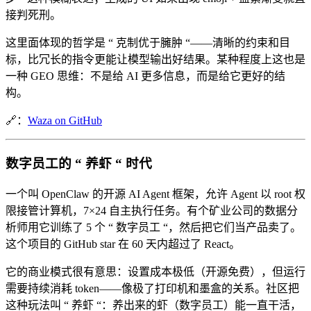
接判死刑。
这里面体现的哲学是 “ 克制优于臃肿 “——清晰的约束和目
标，比冗长的指令更能让模型输出好结果。某种程度上这也是
一种 GEO 思维：不是给 AI 更多信息，而是给它更好的结
构。
🔗：
Waza on GitHub
数字员工的 “ 养虾 “ 时代
一个叫 OpenClaw 的开源 AI Agent 框架，允许 Agent 以 root 权
限接管计算机，7×24 自主执行任务。有个矿业公司的数据分
析师用它训练了 5 个 “ 数字员工 “，然后把它们当产品卖了。
这个项目的 GitHub star 在 60 天内超过了 React。
它的商业模式很有意思：设置成本极低（开源免费），但运行
需要持续消耗 token——像极了打印机和墨盒的关系。社区把
这种玩法叫 “ 养虾 “：养出来的虾（数字员工）能一直干活，