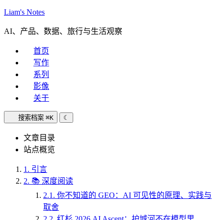
Liam's Notes
AI、产品、数据、旅行与生活观察
首页
写作
系列
影像
关于
搜索档案
⌘K
☾
文章目录
站点概览
1.
引言
2.
📚 深度阅读
2.1.
你不知道的 GEO：AI 可见性的原理、实践与
取舍
2.2.
红杉 2026 AI Ascent：护城河不在模型里