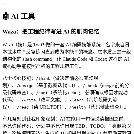
🤖 AI 工具
Waza：把工程纪律写进 AI 的肌肉记忆
Waza（技）是 Tw93 做的一套 AI 编码技能系统，名字来自日
本武术中 “ 反复练习直到成为本能 “ 的概念。它本质上是一组
结构化的 slash command，让 Claude Code 和 Codex 这样的 AI
编码助手能按照严格的工程规范工作。
八个核心技能：
（做决定前必须完整规
/think
划）、
（基于截图迭代 UI）、
（merge 前的分
/design
/check
级代码审查）、
（系统化 debug，必须确认根因才能动
/hunt
代码）、
（改写文案）、
（六阶段研究流
/write
/learn
程）、
（读 URL/PDF）、
（代码健康检查）。
/read
/health
有几条规则让我印象深刻：AI 在能用一句话说清根因之前，
不允许碰代码；计划中不允许出现 TBD、TODO、” 类似第 N
步 “ 这种模糊表达；生成的 UI 如果出现 emoji + 蓝紫渐变就直