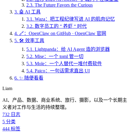
2.3.
The Future Favors the Curious
3.
🤖 AI 工具
3.1.
Waza：把工程纪律写进 AI 的肌肉记忆
3.2.
数字员工的 “ 养虾 “ 时代
4.
🔗：OpenClaw on GitHub · OpenClaw 官网
5.
🛠️ 效率工具
5.1.
Lightpanda：给 AI Agent 造的浏览器
5.2.
Mise：一个 toml 管一切
5.3.
Mole：一个人替代一堆付费软件
5.4.
Paico：一句话需求直出 UI
6.
✨ 随便看看
Liam
AI、产品、数据、商业系统、旅行、摄影，以及一个长期主
义者对工作与生活的持续整理。
732
日志
5
分类
444
标签