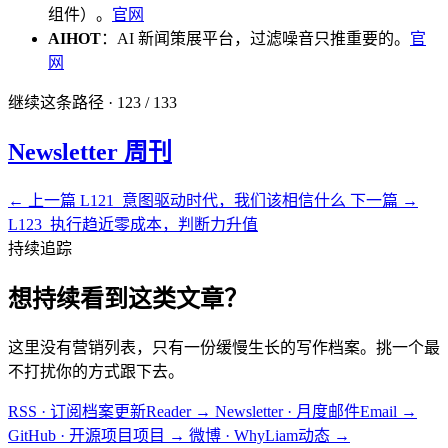
组件）。
官网
AIHOT
：AI 新闻策展平台，过滤噪音只推重要的。
官
网
继续这条路径 · 123 / 133
Newsletter 周刊
← 上一篇
L121_意图驱动时代，我们该相信什么
下一篇 →
L123_执行趋近零成本，判断力升值
持续追踪
想持续看到这类文章？
这里没有营销列表，只有一份缓慢生长的写作档案。挑一个最
不打扰你的方式跟下去。
RSS · 订阅档案更新
Reader
→
Newsletter · 月度邮件
Email
→
GitHub · 开源项目
项目
→
微博 · WhyLiam
动态
→