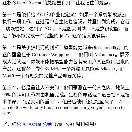
红杉今年 AI Ascent 的总结里有几个让我记住的观点。
第一个是他们给 AGI 的商业化定义：如果一个系统能被派去
执行一项工作，在过程中自主恢复错误，并坚持到完成，它就
“ 功能性地 “ 达到了 AGI。不是图灵测试，不是意识觉醒，而
是 “ 能不能完成一个完整的 job”。这个定义很务实。
第二个是关于护城河的判断：模型能力越来越 commodity，真
正的壁垒在于 Customer Wrapping——他们叫 Affordance。翻译
成人话就是：你能不能把模型能力包装成用户真正能用起来的
产品。这解释了为什么 Mole 一个终端工具能拿 54k star，而
Motiff 一个有融资的完整产品却要关停。
第三个，也是最让人不安的：他们预测在一代人之内，地球上
99% 的认知工作将由机器完成。红杉的原话是 “ 这已经不是技
术革命，而是文明的重写 “。但最后他们还是拉回来了：AI
can do the work, only human connection can give you a reason to
care.
🔗：
红杉 AI Ascent 总结
（via Tw93 周刊引用）