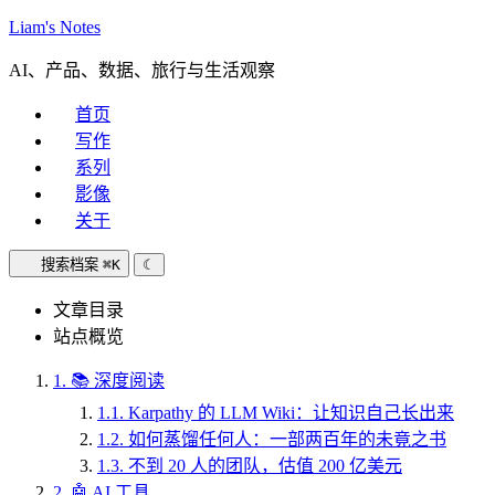
Liam's Notes
AI、产品、数据、旅行与生活观察
首页
写作
系列
影像
关于
搜索档案
⌘K
☾
文章目录
站点概览
1.
📚 深度阅读
1.1.
Karpathy 的 LLM Wiki：让知识自己长出来
1.2.
如何蒸馏任何人：一部两百年的未竟之书
1.3.
不到 20 人的团队，估值 200 亿美元
2.
🤖 AI 工具