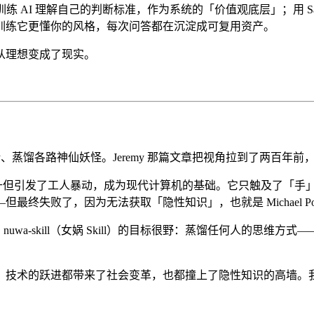
记训练 AI 理解自己的判断标准，作为系统的「价值观底层」；用 S
训练它更懂你的风格，每次问答都在沉淀成可复用资产。
从理想变成了现实。
、蒸馏各路神仙妖怪。Jeremy 那篇文章把视角拉到了两百年前
升但引发了工人暴动，成为现代计算机的基础。它只触及了「手」，没触
失败了，因为无法获取「隐性知识」，也就是 Michael Po
uwa-skill（女娲 Skill）的目标很野：蒸馏任何人的思维
」技术的跃进都带来了社会变革，也都撞上了隐性知识的高墙。