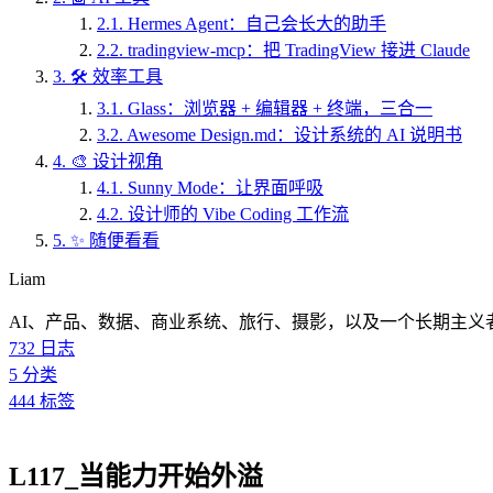
2.1.
Hermes Agent：自己会长大的助手
2.2.
tradingview-mcp：把 TradingView 接进 Claude
3.
🛠️ 效率工具
3.1.
Glass：浏览器 + 编辑器 + 终端，三合一
3.2.
Awesome Design.md：设计系统的 AI 说明书
4.
🎨 设计视角
4.1.
Sunny Mode：让界面呼吸
4.2.
设计师的 Vibe Coding 工作流
5.
✨ 随便看看
Liam
AI、产品、数据、商业系统、旅行、摄影，以及一个长期主义
732
日志
5
分类
444
标签
L117_当能力开始外溢