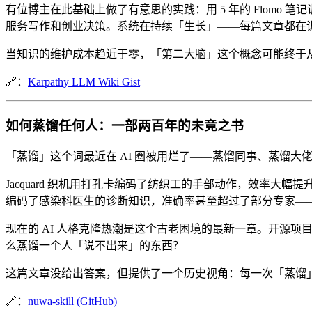
有位博主在此基础上做了有意思的实践：用 5 年的 Flomo 笔
服务写作和创业决策。系统在持续「生长」——每篇文章都在
当知识的维护成本趋近于零，「第二大脑」这个概念可能终于
🔗：
Karpathy LLM Wiki Gist
如何蒸馏任何人：一部两百年的未竟之书
「蒸馏」这个词最近在 AI 圈被用烂了——蒸馏同事、蒸馏大佬
Jacquard 织机用打孔卡编码了纺织工的手部动作，效率大幅提
编码了感染科医生的诊断知识，准确率甚至超过了部分专家——但最终
现在的 AI 人格克隆热潮是这个古老困境的最新一章。开源项目 n
么蒸馏一个人「说不出来」的东西？
这篇文章没给出答案，但提供了一个历史视角：每一次「蒸馏
🔗：
nuwa-skill (GitHub)