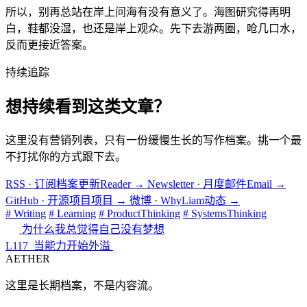
所以，别再总站在岸上问海有没有意义了。海图研究得再明
白，鞋都没湿，也还是岸上观众。先下去游两圈，呛几口水，
反而更接近答案。
持续追踪
想持续看到这类文章？
这里没有营销列表，只有一份缓慢生长的写作档案。挑一个最
不打扰你的方式跟下去。
RSS · 订阅档案更新
Reader
→
Newsletter · 月度邮件
Email
→
GitHub · 开源项目
项目
→
微博 · WhyLiam
动态
→
# Writing
# Learning
# ProductThinking
# SystemsThinking
为什么我总觉得自己没有梦想
L117_当能力开始外溢
AETHER
这里是长期档案，不是内容流。