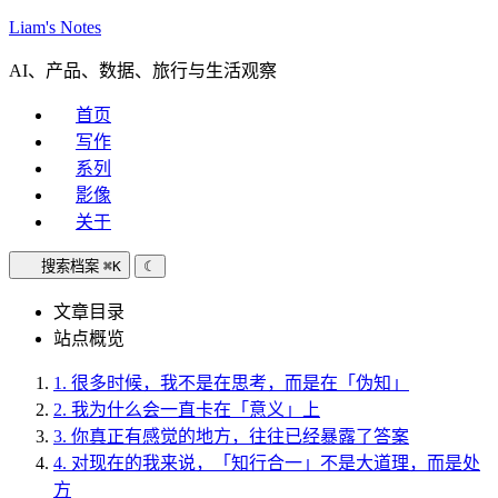
Liam's Notes
AI、产品、数据、旅行与生活观察
首页
写作
系列
影像
关于
搜索档案
⌘K
☾
文章目录
站点概览
1.
很多时候，我不是在思考，而是在「伪知」
2.
我为什么会一直卡在「意义」上
3.
你真正有感觉的地方，往往已经暴露了答案
4.
对现在的我来说，「知行合一」不是大道理，而是处
方