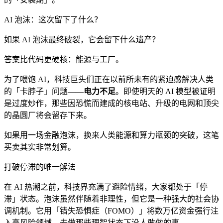
AI 泡沫：这次留下了什么？
如果 AI 泡沫最终破裂，它会留下什么遗产？
答案比代码更硬核：能源与工厂。
为了喂饱 AI，科技巨头们正在以前所未有的紧迫感解决人类
的「卡脖子」问题——
电力不足
。即使明天的 AI 模型被证明
是过度炒作，那些因恐慌而建成的核电站、升级的电网和顶尖
的晶圆厂将会留存下来。
如果用一场金融泡沫，换来人类能源和算力瓶颈的突破，这笔
买卖其实非常划算。
打破停滞的唯一解法
在 AI 热潮之前，科技界充满了避险情绪，大家都处于「停
滞」状态。泡沫虽然伴随着非理性，但它是一种强大的社会协
调机制。它用「错失恐惧症（FOMO）」将数万亿资金强行注
入高风险领域，去做那些理智状态下没人敢做的事。