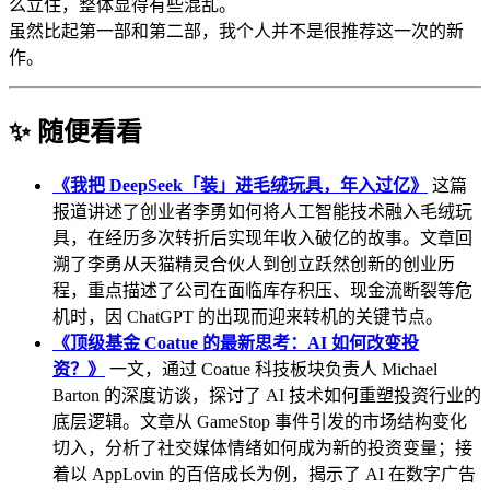
么立住，整体显得有些混乱。
虽然比起第一部和第二部，我个人并不是很推荐这一次的新
作。
✨ 随便看看
《我把 DeepSeek「装」进毛绒玩具，年入过亿》
这篇
报道讲述了创业者李勇如何将人工智能技术融入毛绒玩
具，在经历多次转折后实现年收入破亿的故事。文章回
溯了李勇从天猫精灵合伙人到创立跃然创新的创业历
程，重点描述了公司在面临库存积压、现金流断裂等危
机时，因 ChatGPT 的出现而迎来转机的关键节点。
《顶级基金 Coatue 的最新思考：AI 如何改变投
资？》
一文，通过 Coatue 科技板块负责人 Michael
Barton 的深度访谈，探讨了 AI 技术如何重塑投资行业的
底层逻辑。文章从 GameStop 事件引发的市场结构变化
切入，分析了社交媒体情绪如何成为新的投资变量；接
着以 AppLovin 的百倍成长为例，揭示了 AI 在数字广告