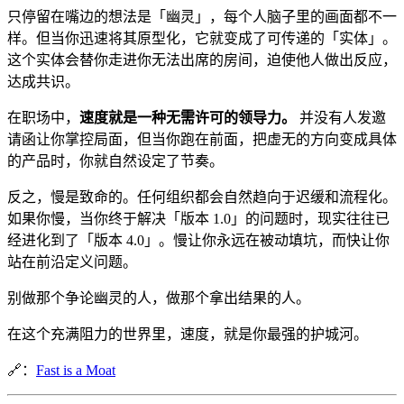
只停留在嘴边的想法是「幽灵」，每个人脑子里的画面都不一
样。但当你迅速将其原型化，它就变成了可传递的「实体」。
这个实体会替你走进你无法出席的房间，迫使他人做出反应，
达成共识。
在职场中，
速度就是一种无需许可的领导力。
并没有人发邀
请函让你掌控局面，但当你跑在前面，把虚无的方向变成具体
的产品时，你就自然设定了节奏。
反之，慢是致命的。任何组织都会自然趋向于迟缓和流程化。
如果你慢，当你终于解决「版本 1.0」的问题时，现实往往已
经进化到了「版本 4.0」。慢让你永远在被动填坑，而快让你
站在前沿定义问题。
别做那个争论幽灵的人，做那个拿出结果的人。
在这个充满阻力的世界里，速度，就是你最强的护城河。
🔗：
Fast is a Moat