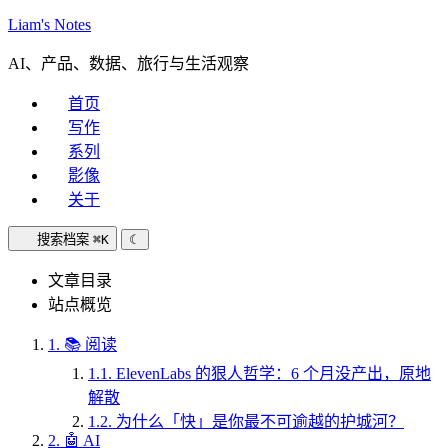
Liam's Notes
AI、产品、数据、旅行与生活观察
首页
写作
系列
影像
关于
搜索档案
⌘K
☾
文章目录
站点概览
1.
📚 阅读
1.1.
ElevenLabs 的狠人哲学：6 个月没产出，原地
解散
1.2.
为什么「快」是你最不可逾越的护城河？
2.
🤖 AI