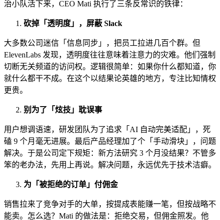
治小队活下来，CEO Mati 执行了三条反常识的铁律：
砍掉「透明度」，屏蔽 Slack
大多数公司迷信「信息同步」，把员工拉进几百个群。但
ElevenLabs 发现，透明度往往意味着注意力的灾难。他们强制
切断无关频道的访问权。逻辑很简单：如果你什么都知道，你
就什么都干不成。在这个以结果论英雄的地方，专注比知情权
更贵。
别为了「炫技」耽误事
用户想调语速，研发团队为了追求「AI 自动完美适配」，死
磕 9 个月毫无进展。最后产品经理加了个「手动滑块」，问题
解决。于是公司定下规矩：新方法研究 3 个月没结果？不管多
笨的老办法，先用上再说。解决问题，永远优先于技术洁癖。
为「被拒绝的订单」付佣金
销售拉来了竞争对手的大单，按提成表能赚一笔，但按战略不
能卖。怎么选？Mati 的做法是：拒绝交易，但佣金照发。他