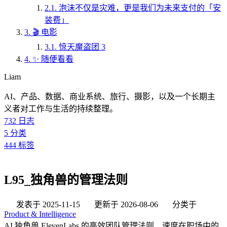
2.1.
泡沫不仅是灾难，更是我们为未来支付的「安
装费」
3.
🎬 电影
3.1.
惊天魔盗团 3
4.
✨ 随便看看
Liam
AI、产品、数据、商业系统、旅行、摄影，以及一个长期主
义者对工作与生活的持续整理。
732
日志
5
分类
444
标签
L95_独角兽的管理法则
发表于
2025-11-15
更新于
2026-08-06
分类于
Product & Intelligence
AI 独角兽 ElevenLabs 的高效团队管理法则、速度在职场中的