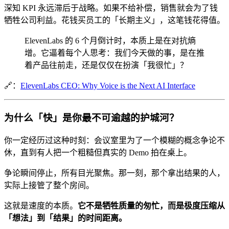
深知 KPI 永远滞后于战略。如果不给补偿，销售就会为了钱
牺牲公司利益。花钱买员工的「长期主义」，这笔钱花得值。
ElevenLabs 的 6 个月倒计时，本质上是在对抗熵
增。它逼着每个人思考：我们今天做的事，是在推
着产品往前走，还是仅仅在扮演「我很忙」？
🔗：
ElevenLabs CEO: Why Voice is the Next AI Interface
为什么「快」是你最不可逾越的护城河？
你一定经历过这种时刻：会议室里为了一个模糊的概念争论不
休，直到有人把一个粗糙但真实的 Demo 拍在桌上。
争论瞬间停止，所有目光聚焦。那一刻，那个拿出结果的人，
实际上接管了整个房间。
这就是速度的本质。
它不是牺牲质量的匆忙，而是极度压缩从
「想法」到「结果」的时间距离。