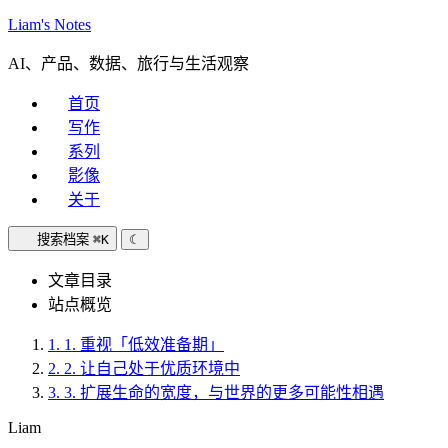
Liam's Notes
AI、产品、数据、旅行与生活观察
首页
写作
系列
影像
关于
搜索档案
⌘K
☾
文章目录
站点概览
1.
1. 重视「低效准备期」
2.
2. 让自己处于优质环境中
3.
3. 扩展生命的宽度，与世界的更多可能性相遇
Liam