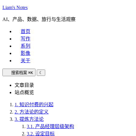
Liam's Notes
AI、产品、数据、旅行与生活观察
首页
写作
系列
影像
关于
搜索档案
⌘K
☾
文章目录
站点概览
1.
知识付费的兴起
2.
方法论的定义
3.
提炼方法论
3.1.
产品经理层级架构
3.2.
设定目标