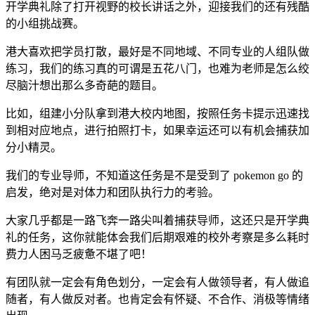
开学典礼除了打开视野的校长讲话之外，迎接我们的还有残酷
的小组挑战赛。
港大喜欢把学员打散，最好是不同地域、不同专业的人组队做
练习，我们的练习真的可谓是五花八门，也难为老师是怎么绞
尽脑汁想出那么多奇葩的题目。
比如，组建小分队拿到港大校内地图，按照任务卡提示迅速找
到相对应地点，进行拍照打卡，如果幸运还可以有机会捕获加
分小精灵。
我们的专业导师，不知道这任务是不是受到了 pokemon go 的
启发，绝对是对体力和团队执行力的考验。
大家几乎都是一路飞奔一路尖叫着捕获导师，这还只是开学典
礼的任务，这你就能体会我们后期艰难的校外考察是多么耗时
费力人困马乏疲惫不堪了吧！
有团队就一定会有角色划分，一定会有人做领导者，有人做追
随者，有人做反对者。也肯定会有怀疑、不合作、消极等情绪