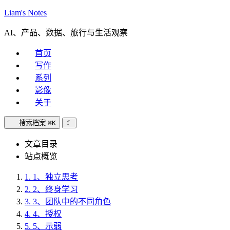
Liam's Notes
AI、产品、数据、旅行与生活观察
首页
写作
系列
影像
关于
搜索档案
⌘K
☾
文章目录
站点概览
1.
1、独立思考
2.
2、终身学习
3.
3、团队中的不同角色
4.
4、授权
5.
5、示弱