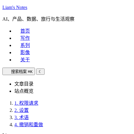
Liam's Notes
AI、产品、数据、旅行与生活观察
首页
写作
系列
影像
关于
搜索档案
⌘K
☾
文章目录
站点概览
1.
权限请求
2.
设置
3.
术语
4.
撤销和重做