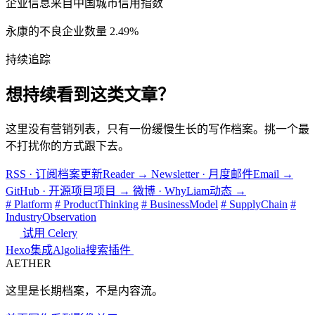
企业信息来自中国城市信用指数
永康的不良企业数量 2.49%
持续追踪
想持续看到这类文章？
这里没有营销列表，只有一份缓慢生长的写作档案。挑一个最
不打扰你的方式跟下去。
RSS · 订阅档案更新
Reader
→
Newsletter · 月度邮件
Email
→
GitHub · 开源项目
项目
→
微博 · WhyLiam
动态
→
# Platform
# ProductThinking
# BusinessModel
# SupplyChain
#
IndustryObservation
试用 Celery
Hexo集成Algolia搜索插件
AETHER
这里是长期档案，不是内容流。