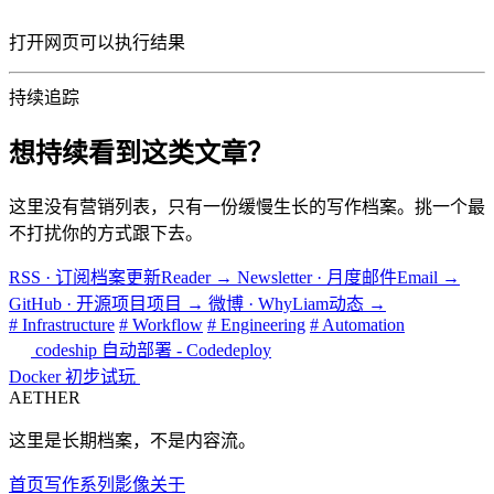
打开网页可以执行结果
持续追踪
想持续看到这类文章？
这里没有营销列表，只有一份缓慢生长的写作档案。挑一个最
不打扰你的方式跟下去。
RSS · 订阅档案更新
Reader
→
Newsletter · 月度邮件
Email
→
GitHub · 开源项目
项目
→
微博 · WhyLiam
动态
→
# Infrastructure
# Workflow
# Engineering
# Automation
codeship 自动部署 - Codedeploy
Docker 初步试玩
AETHER
这里是长期档案，不是内容流。
首页
写作
系列
影像
关于