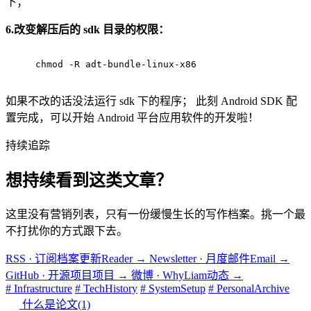
下；
6.改变解压后的 sdk 目录的权限：
chmod -R adt-bundle-linux-x86
如果不改的话没法运行 sdk 下的程序； 此刻 Android SDK 配
置完成，可以开始 Android 平台应用软件的开发啦！
持续追踪
想持续看到这类文章？
这里没有营销列表，只有一份缓慢生长的写作档案。挑一个最
不打扰你的方式跟下去。
RSS · 订阅档案更新
Reader
→
Newsletter · 月度邮件
Email
→
GitHub · 开源项目
项目
→
微博 · WhyLiam
动态
→
# Infrastructure
# TechHistory
# SystemSetup
# PersonalArchive
什么是论文(1)