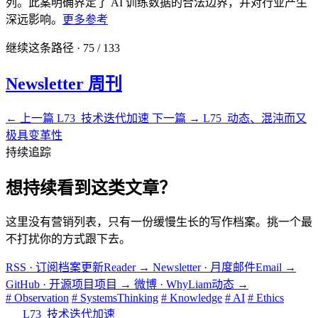
列。此案明确界定了 AI 训练数据的合法边界，并对行业产生
深远影响。
更多参考
继续这条路径 · 75 / 133
Newsletter 周刊
← 上一篇
L73_技术迭代加速
下一篇 →
L75_动态、混沌而又
极具变革性
持续追踪
想持续看到这类文章？
这里没有营销列表，只有一份缓慢生长的写作档案。挑一个最
不打扰你的方式跟下去。
RSS · 订阅档案更新
Reader
→
Newsletter · 月度邮件
Email
→
GitHub · 开源项目
项目
→
微博 · WhyLiam
动态
→
# Observation
# SystemsThinking
# Knowledge
# AI
# Ethics
L73_技术迭代加速