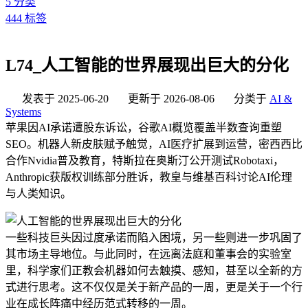
5
分类
444
标签
L74_人工智能的世界展现出巨大的分化
发表于
2025-06-20
更新于
2026-08-06
分类于
AI &
Systems
苹果因AI承诺遭股东诉讼，谷歌AI概览覆盖半数查询重塑
SEO。机器人新皮肤赋予触觉，AI医疗扩展到运营，密西西比
合作Nvidia普及教育，特斯拉在奥斯汀公开测试Robotaxi，
Anthropic获版权训练部分胜诉，教皇与维基百科讨论AI伦理
与人类知识。
一些科技巨头因过度承诺而陷入困境，另一些则进一步巩固了
其市场主导地位。与此同时，在远离法庭和董事会的实验室
里，科学家们正教会机器如何去触摸、感知，甚至以全新的方
式进行思考。这不仅仅是关于新产品的一周，更是关于一个行
业在成长阵痛中经历范式转移的一周。