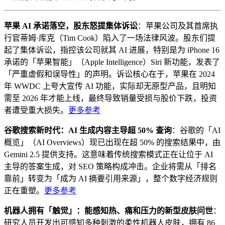
苹果 AI 承诺落空，股东怒提集体诉讼
：苹果公司及其首席执
行官蒂姆·库克（Tim Cook）陷入了一场法律风波。股东们提
起了集体诉讼，指控该公司就其 AI 进展，特别是为 iPhone 16
承诺的「苹果智能」（Apple Intelligence）Siri 新功能，发表了
「严重虚假和误导性」的声明。诉讼核心在于，苹果在 2024
年 WWDC 上夸大宣传 AI 功能，实际却无原型产品，且明知
需至 2026 年才能上线，最终导致销量受损与股价下跌，投资
者遭受重大损失。
更多参考
谷歌搜索新时代：AI 生成内容主导超 50% 查询
：谷歌的「AI
概览」（AI Overviews）现已出现在超 50% 的搜索结果中，由
Gemini 2.5 提供支持。这意味着传统搜索模式正在让位于 AI
主导的答案生成，对 SEO 策略构成冲击。企业将需从「排名
靠前」转变为「成为 AI 摘要引用来源」，整个数字经济规则
正在重塑。
更多参考
机器人拥有「触觉」：能感知热、痛和压力的新型皮肤问世
：
研究人员开发出可感知多种刺激的柔性机器人皮肤，拥有 86