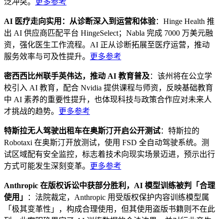
泛冲突。
更多参考
AI 医疗走向实用：从诊断深入到运营和体验
：Hinge Health 推
出 AI 供应商匹配平台 HingeSelect；Nabla 完成 7000 万美元融
资，强化医生工作流程。AI 正从诊断拓展至医疗运营，推动
服务效率与可及性提升。
更多参考
密西西比州联手英伟达，推动 AI 教育普及
：该州将在公立学
校引入 AI 教育，配合 Nvidia 提供课程与师资，反映基础教育
中 AI 素养的重要性提升，也体现科技与政策合作应对未来人
才挑战的趋势。
更多参考
特斯拉无人驾驶出租车在奥斯汀开启公开测试
：特斯拉的
Robotaxi 在奥斯汀开放测试，使用 FSD 全自动驾驶系统。测
试区域配有安全监控，标志着技术向现实场景迈进，预示出行
方式可能发生深刻变革。
更多参考
Anthropic 在版权诉讼中获部分胜利，AI 模型训练被判「合理
使用」
：法院裁定，Anthropic 用受版权保护内容训练模型属
「极其变革性」，构成合理使用，但其使用盗版书籍则不在此