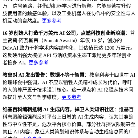
万 + 信号通路，并借助机器学习进行解释。它能显著提升假
肢使用者的触感体验，以及工业机器人在协作中的安全性与人
机互动的自然度。
更多参考
16 岁创始人打造千万美元 AI 公司，点燃科技创业新浪潮
：普
兰贾莉·阿瓦斯蒂（Pranjali Awasthi）年仅 16 岁，创办的
Delv.AI 致力于将学术内容结构化，其估值已达 1200 万美元。
这反映出强大模型 API 与活跃资本生态正激励更多年轻创业
者投身 AI。
更多参考
教皇对 AI 发出警告：数据不等于智慧
：教皇利奥十四世在 AI
伦理峰会中强调，AI 不应以牺牲人类精神成长为代价，呼吁
将人的尊严置于技术设计核心。这一观点将 AI 伦理从技术问
题提升至人文与哲学维度。
更多参考
维基百科编辑抵制 AI 生成内容，捍卫人类知识社区
：维基百
科志愿编辑强烈反对平台上日增的 AI 生成内容，认为其准确
性与中立性不足，危及平台核心价值。部分社群提议限制甚至
禁止 AI 内容，象征人类策划知识体系与自动生成信息间的广